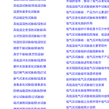
市场的需求，推动了低气压老化
高低温试验箱/高低温试验
高低温低气压试验箱标准中试验
温度快速变化试验箱
低气压试验箱：产品为什么要进
药品稳定性试验箱
低气压老化箱的试验标准有哪些
低气压老化箱的作用
高低温湿热试验箱/湿热试
低气老化箱对计算机显卡芯片作
高低温交变湿热试验箱/高
低气压试验箱模拟高海拔、低温
台式恒温恒湿试验箱/小型
低气压试验箱：低气压对电压的
恒温恒湿试验箱/低温恒定
高低温低气压试验箱主要零部件
精密干燥试验箱/烘箱/恒
低气压试验箱的试验国家标准
真空干燥箱/真空恒温箱/
低气压试验箱：低气压对电子产
高低温冲击试验箱/温度快
低气压试验箱进军航天航空
紫外光加速老化试验机/紫
有关我国高低温低气压试验箱市
氙灯耐气候试验箱/氙灯试
低气压试验箱市场需求渐增
换气式老化试验箱/温度老
如何做好低气压试验箱的密封性
臭氧老化试验箱/臭氧老化
高低温低气压试验箱行业发展
低气压老化箱使用时的禁忌
防锈油脂湿热试验箱/防锈
高低温低气压试验箱低温制冷故
砂尘试验箱/防尘试验箱/
低气压试验箱之自然环境中低气
箱式淋雨试验箱/防水试验
低气压试验箱简介说明