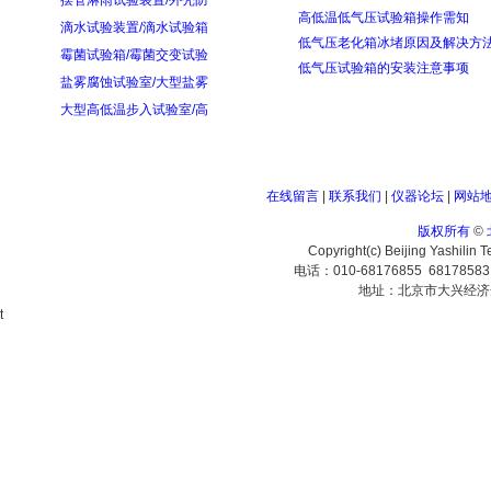
摆管淋雨试验装置/外壳防
高低温低气压试验箱操作需知
滴水试验装置/滴水试验箱
低气压老化箱冰堵原因及解决方
霉菌试验箱/霉菌交变试验
低气压试验箱的安装注意事项
盐雾腐蚀试验室/大型盐雾
大型高低温步入试验室/高
在线留言
|
联系我们
|
仪器论坛
|
网站
版权所有
©
Copyright(c) Beijing Yashilin 
电话：010-68176855 6817858
地址：北京市大兴经济
t