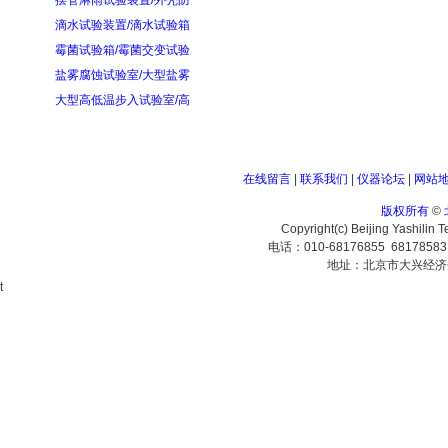
摆管淋雨试验装置/外壳防
滴水试验装置/滴水试验箱
霉菌试验箱/霉菌交变试验
盐雾腐蚀试验室/大型盐雾
大型高低温步入试验室/高
在线留言
|
联系我们
|
仪器论坛
|
网站
版权所有
©
Copyright(c) Beijing Yashilin 
电话：010-68176855 6817858
地址：北京市大兴经济
t