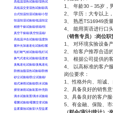
高低温湿热试验箱/湿热试
1、 年龄30－35岁
高低温交变湿热试验箱/高
2、 学历：大专以上
台式恒温恒湿试验箱/小型
3、 熟悉TS1694
恒温恒湿试验箱/低温恒定
精密干燥试验箱/烘箱/恒
4、 能用英语进行口
真空干燥箱/真空恒温箱/
（销售专员）:岗位职
高低温冲击试验箱/温度快
1、 对环境实验设备
紫外光加速老化试验机/紫
2、 给客户推荐合适
氙灯耐气候试验箱/氙灯试
3、 根据公司提供的
换气式老化试验箱/温度老
臭氧老化试验箱/臭氧老化
4、 以高标准的客户
防锈油脂湿热试验箱/防锈
岗位要求：
砂尘试验箱/防尘试验箱/
1、性格外向、坦诚
箱式淋雨试验箱/防水试验
2、具备良好的销售
摆管淋雨试验装置/外壳防
3、具备良好的客户
滴水试验装置/滴水试验箱
霉菌试验箱/霉菌交变试验
5、有金融、保险、
盐雾腐蚀试验室/大型盐雾
（财会/审计/统计）: