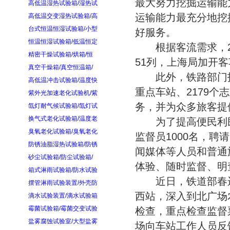
最大努力挖掘运输能
高低温湿热试验箱/湿热试
运输能力最充分地挖
高低温交变湿热试验箱/高
台式恒温恒湿试验箱/小型
好服务。
恒温恒湿试验箱/低温恒定
根据客流需求，24
精密干燥试验箱/烘箱/恒
51列，上海局加开客
真空干燥箱/真空恒温箱/
此外，铁路部门招募
高低温冲击试验箱/温度快
重点车站、2179
紫外光加速老化试验机/紫
务，并为众多旅客提
氙灯耐气候试验箱/氙灯试
换气式老化试验箱/温度老
为了提高便民利民
臭氧老化试验箱/臭氧老化
监督员1000名，
防锈油脂湿热试验箱/防锈
闻媒体等人员和普通
砂尘试验箱/防尘试验箱/
体验、随时监督、明
箱式淋雨试验箱/防水试验
近日，铁道部春运
摆管淋雨试验装置/外壳防
西站，深入到北广场
滴水试验装置/滴水试验箱
霉菌试验箱/霉菌交变试验
检查，重点检查监督
盐雾腐蚀试验室/大型盐雾
场向车站工作人员反