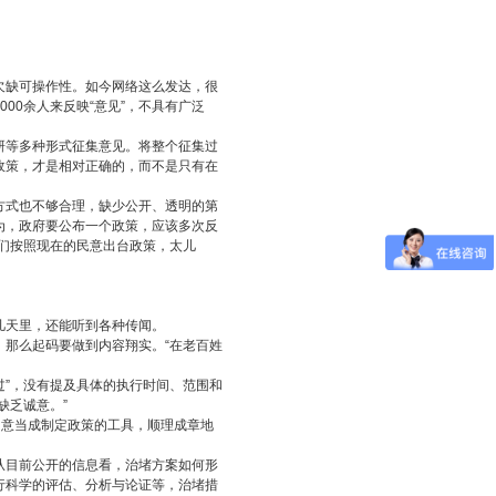
缺可操作性。如今网络这么发达，很
00余人来反映“意见”，不具有广泛
等多种形式征集意见。将整个征集过
政策，才是相对正确的，而不是只有在
式也不够合理，缺少公开、透明的第
为，政府要公布一个政策，应该多次反
们按照现在的民意出台政策，太儿
。
天里，还能听到各种传闻。
那么起码要做到内容翔实。“在老百姓
”，没有提及具体的执行时间、范围和
缺乏诚意。”
意当成制定政策的工具，顺理成章地
目前公开的信息看，治堵方案如何形
行科学的评估、分析与论证等，治堵措