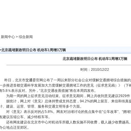
新闻中心
产品展示
成功案例
人才策略
> 新闻中心 > 综合新闻
>>北京疏堵新政明日公布 机动车1周增3万辆
北京疏堵新政明日公布 机动车1周增3万辆
时间：2010/12/22
昨日，北京市
交通
委官网公布了一周以来部分社会公众对缓解交通拥堵综合措施的
一步推进首都交通科学发展加大力度缓解交通拥堵工作的意见（征求意见稿）》（下
有5.8％表示反对。另外，“北京交通改善措施”将在本周四发布。
为期一周的网上征求意见活动结束。征求意见期间，网上共收到意见建议2929件，
据统计，网上对《意见》总体持赞成支持态度，94.2%的网上留言、来信和传真
计、建设、运营、管理、服务和交通文明等多个方面。
对《意见》表示反对的占5.8%。网友对治堵讨论的焦点集中在“公车改革”、“拥堵费
友建议压缩公车、减少特权车等。
还有网友建议在北京市中心对机动车所载人数实施不同收费，载人越少收费越高。
办公地点迁至郊区。