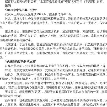
据首都之窗网站昨日公布：“北京交通改善措施”将在12月23日（本周四）发布。
追问
“3000余意见不具广泛性”
此次网上共收到意见建议2929件，信函和传真425件。
对此，北京大学社会发展研究所副教授王文章说，通过信函和传真方式收集意见欠
少有人通过手写书信的方式来提出意见。王文章看来，北京户籍人口一千多万，仅凭30
性。
王文章提出，要选择有公信力的第三方机构，通过调查问卷、网络调查、走访调研
程加以合法化，通过广泛讨论，兼顾各方利益，这样才能达到民主决策。这样出台的
短期达到效果的利益政策。
北京交通大学法学教授、交通运输法研究所所长张长青也表示，此次征求意见的方
三方监督机制。“收集到3000多
民意
，这对于上千万北京市民太微乎其微。”张长青认
复、广泛征求民众意见，每一步的修改也要公开，否则政策出台就有失公允。“如果他
戏。”
“缺细则恐影响科学决策”
征集意见期间，北京将限制机动车上牌的传言不断，并引发车市抢购和排队上牌
对此，北京交通大学法学教授、交通运输法研究所所长张长青说，政策发布后的几
他认为，意见稿只是一个框架，民众看到后是一头雾水。如果要真正的征求民意，
不清楚，不理解的情况下，问同意不同意，太不严谨了。”
王文章也提到，目前“征集意见”中对限行和机动车购买门槛的规定，都是“一笔带过
措施，“政策出台前就关心这些问题，现在还是看不太明白，这种征集民意的方法有点
王文章说，细则模糊的“意见”，只能看出政府采取了对意见出台有利的一面，将民
出台设定的“措施”。
面对这样一份框架性的征求意见稿，公众首先忧虑的是治堵决策的科学性问题。从
成，具体措施、表述都比较模糊。如果没有科学理念的始终贯穿，没有对治堵举措进