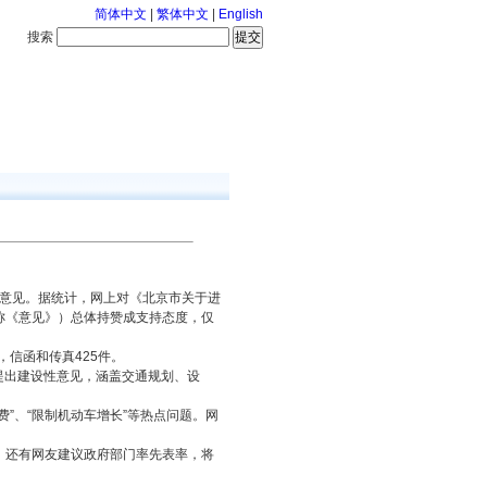
简体中文
|
繁体中文
|
English
搜索
服务中心
126-8-7 星期五
意见。据统计，网上对《北京市关于进
称《意见》）总体持赞成支持态度，仅
信函和传真425件。
提出建设性意见，涵盖交通规划、设
”、“限制机动车增长”等热点问题。网
还有网友建议政府部门率先表率，将