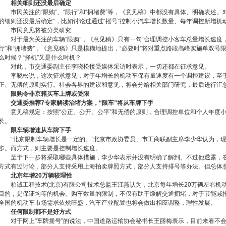
相关细则还没最后确定
市民关注的“限购”、“限行”和“拥堵费”等，《意见稿》中都没有具体、明确表述。
的细则还没最后确定”，比如讨论过通过“摇号”控制小汽车增长数量、每年调控新增机动
市民意见将被分类研究
对于最为关注的车辆“限购”，《意见稿》只有一句“合理调控小客车总量增长速度，
行”和“拥堵费”，《意见稿》只是模糊地提出，“必要时”将对重点路段高峰实施单双号限
么时候？“择机”又是什么时机？
对此，市交通委副主任李晓松接受媒体采访时表示，一切还都在征求意见。
李晓松说，这次征求意见，对于年增长的机动车保有量速度有一个调控建议，至于
正、无偿的原则实行。社会各界的建议和意见，将会分给相关部门研究，最后进行汇
限购令非京籍买车上牌或受限
交通委推荐7专家解读治堵方案，“限车”将从车牌下手
意见稿规定：按照“公正、公开、公平”和无偿的原则，合理调控单位和个人年度小
长。
限车辆增速从车牌下手
“北京限制车辆增长是一定的。”北京市政协委员、市工商联副主席李少华认为，现
步。而方式，则主要是控制增长速度。
至于下一步将采取哪些具体措施，李少华表示并没有明确了解到。不过他透露，在
方式有过讨论，部分人支持采用上海拍卖牌照方式，部分人支持排号等办法。但总体
北京年增20万辆较理性
柏诚工程技术(北京)有限公司技术总监王江燕认为，北京每年增长20万辆左右机
目的，是保证均等的机会。购车数量的限制，不仅有助于缓解交通拥堵，对于节能减
全国的机动车市场需求依然旺盛，汽车产业配置也将会做出相应调整，理性发展。
任何限制都不是好方式
对于网上“车牌摇号”的说法，中国道路运输协会秘书长王丽梅表示，目前来看不会