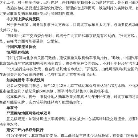
这个工作。对于购车也好，出行也好，任何的限制我都不认为是好方式，是不得已而
措施的核心是要通过基础设施建设、管理的改进和提高，以达到好的实际效果。如
定要采取限制购车量和限制出行等限制性措施。
非京籍上牌或将受限
对于摇号政策，国务院参事张元方表示，目前北京放车量太无序，必须要使机动车
式并不了解。
“当时听北京市交通委介绍时，说摇号在北京籍和非京籍是有区别的。”张元方说，
民，在摇号方面可能要受到一定限制。
中国汽车流通协会
慎用限购措施
“我们打算向北京有关部门致函，建议慎重采取机动车限购措施。”昨晚，中国汽车
北京如果真的实施限制购买机动车政策，将会有多种负面效应，不利于刚起步的汽车
“北京施行这样的政策，也会引起其他省市效仿。”罗磊说，由此可能影响到全国汽
在密切关注这个政策的进展，也有打算向北京有关部门致函。
如实施摇号 车市或洗牌
记者从交管部门获悉，截至12月12日北京市机动车保有量达到473万余辆。亚运
亚市销量达到了破纪录的500余辆，而平时每天销售300辆就很不错。
迟亦枫表示，摇号、限制外地人购车政策如果真从明年开始实施，对北京车市将是严
商很可能要洗牌，实力较弱的经销商可能面临倒闭。
单双号
严重拥堵地区可能推单双号
意见稿规定：加强外埠进京车辆管理，有效减少中心城高峰时段交通流量。必要时
动车单双号。
建议二环内单双号限行
何为“必要时”，北京市政协委员、市工商联副主席李少华解释称，有关部门将根据