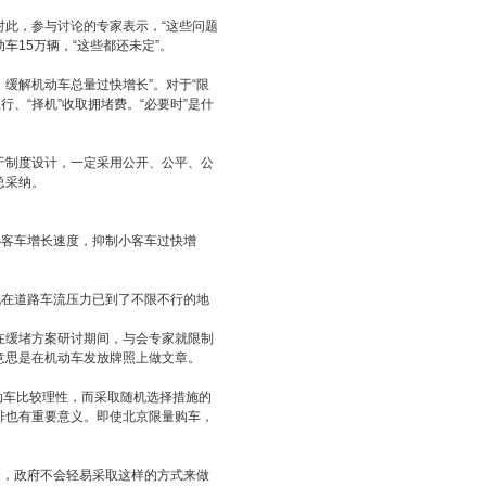
对此，参与讨论的专家表示，“这些问题
车15万辆，“这些都还未定”。
缓解机动车总量过快增长”。对于“限
行、“择机”收取拥堵费。“必要时”是什
制度设计，一定采用公开、公平、公
总采纳。
客车增长速度，抑制小客车过快增
在道路车流压力已到了不限不行的地
缓堵方案研讨期间，与会专家就限制
意思是在机动车发放牌照上做文章。
动车比较理性，而采取随机选择措施的
排也有重要意义。即使北京限量购车，
，政府不会轻易采取这样的方式来做