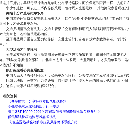
但这并不是说，单双号限行措施是临时公布限行路段，而会像尾号限行一样，提前公
李少华建议，可以在二环内路段采用，包括周末也要限制，“其他路段参照现在的限
拥堵十分严重或推单双号
中国道路运输协会秘书长王丽梅认为，这个“必要时”是指交通流已经严重妨碍了城
情况下，才会采取单双号。
交通拥堵情况会有先兆，交通主管部门会有预测和研究人员时刻跟踪拥堵情况，如
堵成为常态，这种情况是必治的。
至于哪些属于重点交通拥堵路段，交通主管部门自会有技术参数做参考。“我估计
中。”
大型活动才可能限号
关于单双号限行，有市民猜测将来可能分路段实施该政策，但国务院参事张元方并
施。“我认为像奥运会那样，在北京市进行一些长期、大型活动时，才实施单双号，这
体措施并不知情。
限行要先看公共交通配套
中国人民大学教授殷强认为，如果单双号限行，公共交通配套应能和限行以后的
比如，地铁、公交的运力是否够，特别是那些住得相对远的居民，他们的上下班问
求。这样，大家相对容易理解和配合。
相关资料
·
【共享时代】分享好品质低气压试验箱
·
高低温低气压试验箱四大运行要点
·
满足GBT 10590-2006的高低温低气压试验箱试验负载条件？
·
低气压试验箱选购得以品牌优先
·
高低温湿热试验箱的冷冻及风路循环系统介绍