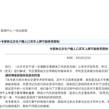
新闻中心
产品展示
成功案例
人才策略
> 新闻中心 > 综合新闻
>>专家称北京非户籍人口买车上牌可能将受限制
专家称北京非户籍人口买车上牌可能将受限制
时间：2010/12/15
前日，《北京市关于进一步缓解交通拥堵工作的意见稿》公布并开征民意。昨日，
对《意见》进行解读。市交通委副主任李晓松对媒体表示，市民意见将被分给相关部
调控增速获国务院原则同意
7名专家大部分来自交通学术研究领域。其中不乏国务院参事、政协委员及大学教
据媒体报道，市委书记刘淇日前在讲话中指出，国务院已原则同意本市关于治理
据这其中的一位专家介绍，他们参与了方案论证过程中的讨论以及对方案意见稿的
控个人年度小客车增长速度
，
降低小汽车的使用强度，提高公共交通使用率。“采用无
度”这一条，可以确定是获得了国务院的原则同意。
有专家表示，治堵方案中的每项大措施，都是经过多次专家论证后才对外公布。有
会讨论都很激烈，都有不同观点的碰撞。