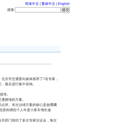
简体中文
|
繁体中文
|
English
搜索
服务中心
126-8-8 星期六
北京市交通委向媒体推荐了7名专家，
门，最后进行集中采纳。
授等。
交通拥堵的方案。
点评。本次治堵方案的核心是
合理调
偿原则调控个人年度小客车增长速
关部门组织了多次专家论证会，每次