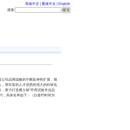
简体中文
|
繁体中文
|
English
搜索
服务中心
126-8-9 星期日
着公司品牌战略的不断延伸和扩展，规
入，用丰富的人才优势的强大的科研实
，努力打造雅士林“环境试验专业品
约，具体名单如下：（以签约时间为