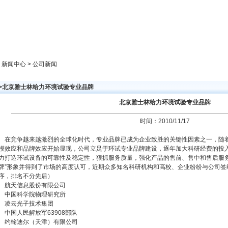
新闻中心
产品展示
成功案例
人才策略
> 新闻中心 > 公司新闻
>>北京雅士林给力环境试验专业品牌
北京雅士林给力环境试验专业品牌
时间：2010/11/17
在竞争越来越激烈的全球化时代，专业品牌已成为企业致胜的关键性因素之一，随
模效应和品牌效应开始显现，公司立足于环试专业品牌建设，逐年加大科研经费的投
力打造环试设备的可靠性及稳定性，狠抓服务质量，强化产品的售前、售中和售后服务
牌”形象并得到了市场的高度认可，近期众多知名科研机构和高校、企业纷纷与公司签
序，排名不分先后）
航天信息股份有限公司
中国科学院物理研究所
凌云光子技术集团
中国人民解放军63908部队
约翰迪尔（天津）有限公司