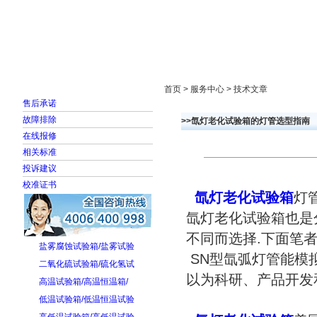
首页
走进雅士林
新闻中心
产品展示
首页 > 服务中心 > 技术文章
售后承诺
故障排除
>>氙灯老化试验箱的灯管选型指南
在线报修
相关标准
投诉建议
校准证书
氙灯老化试验箱
灯
氙灯老化试验箱也是
不同而选择.下面笔
盐雾腐蚀试验箱/盐雾试验
SN型氙弧灯管能模
二氧化硫试验箱/硫化氢试
以为科研、产品开发
高温试验箱/高温恒温箱/
低温试验箱/低温恒温试验