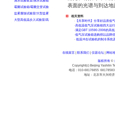
滴水试验装置/滴水试验箱
表面的光谱与到达地
霉菌试验箱/霉菌交变试验
盐雾腐蚀试验室/大型盐雾
相关资料
大型高低温步入试验室/高
·
【共享时代】分享好品质低
·
高低温低气压试验箱四大运
·
满足GBT 10590-200
·
低气压试验箱选购得以品牌
·
低温冲击试验机的制冷系统
在线留言
|
联系我们
|
仪器论坛
|
网站
版权所有
©
Copyright(c) Beijing Yashilin 
电话：010-68176855 6817858
地址：北京市大兴经济