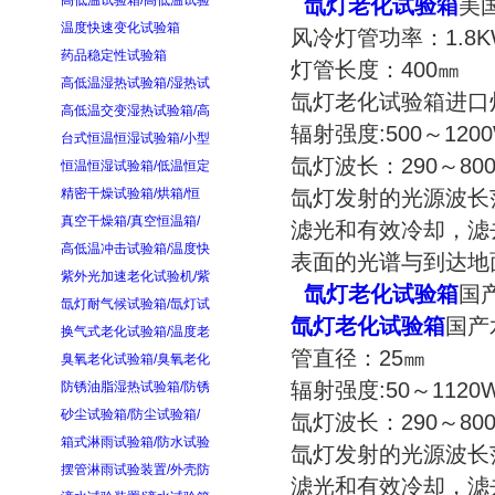
高低温试验箱/高低温试验
氙灯老化试验箱
美
温度快速变化试验箱
风冷灯管功率：1.8K
药品稳定性试验箱
灯管长度：400㎜
高低温湿热试验箱/湿热试
氙灯老化试验箱进口
高低温交变湿热试验箱/高
辐射强度:500～1200
台式恒温恒湿试验箱/小型
氙灯波长：290～800
恒温恒湿试验箱/低温恒定
精密干燥试验箱/烘箱/恒
氙灯发射的光源波长范
真空干燥箱/真空恒温箱/
滤光和有效冷却，滤
高低温冲击试验箱/温度快
表面的光谱与到达地
紫外光加速老化试验机/紫
氙灯老化试验箱
国
氙灯耐气候试验箱/氙灯试
氙灯老化试验箱
国产
换气式老化试验箱/温度老
管直径：25㎜
臭氧老化试验箱/臭氧老化
辐射强度:50～1120W
防锈油脂湿热试验箱/防锈
砂尘试验箱/防尘试验箱/
氙灯波长：290～800
箱式淋雨试验箱/防水试验
氙灯发射的光源波长范
摆管淋雨试验装置/外壳防
滤光和有效冷却，滤