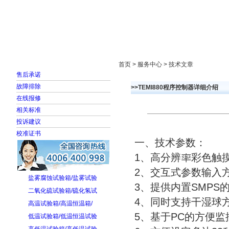
首页
走进雅士林
新闻中心
产品展示
首页 > 服务中心 > 技术文章
售后承诺
故障排除
>>TEMI880程序控制器详细介绍
在线报修
相关标准
投诉建议
校准证书
一、技术参数：
1、高分辨率彩色触
2、交互式参数输入
盐雾腐蚀试验箱/盐雾试验
3、提供内置SMPS的I
二氧化硫试验箱/硫化氢试
4、同时支持干湿球
高温试验箱/高温恒温箱/
5、基于PC的方便监
低温试验箱/低温恒温试验