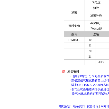
内电压
协议
通讯
通讯种类
存储媒介
资料备份
存储功能
型号
选项
TEMI880-
10
11
20
21
/UDC
相关资料
·
【共享时代】分享好品质低
·
高低温低气压试验箱四大运
·
满足GBT 10590-200
·
低气压试验箱选购得以品牌
·
换气老化试验箱的两种试验
在线留言
|
联系我们
|
仪器论坛
|
网站