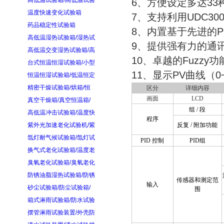
高低温试验箱/高低温试验
6、方便设定多达3
温度快速变化试验箱
7、支持利用UDC3
药品稳定性试验箱
8、内置基于先进的P
高低温湿热试验箱/湿热试
9、提供强有力的通
高低温交变湿热试验箱/高
10、卓越的Fuzzy
台式恒温恒湿试验箱/小型
11、显示PV曲线（0
恒温恒湿试验箱/低温恒定
精密干燥试验箱/烘箱/恒
区分
详细内容
画面
LCD
真空干燥箱/真空恒温箱/
组
/
段
高低温冲击试验箱/温度快
程序
紫外光加速老化试验机/紫
反复
/
附加功能
氙灯耐气候试验箱/氙灯试
PID
控制
PID
组
换气式老化试验箱/温度老
臭氧老化试验箱/臭氧老化
防锈油脂湿热试验箱/防锈
传感器和测定范
输入
砂尘试验箱/防尘试验箱/
围
箱式淋雨试验箱/防水试验
摆管淋雨试验装置/外壳防