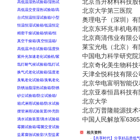
北京当升材料科技股
高低温湿热试验箱/湿热试
北京大学第三医
高低温交变湿热试验箱/高
台式恒温恒湿试验箱/小型
奥理电子（深圳）
恒温恒湿试验箱/低温恒定
北京东环兆丰机电
精密干燥试验箱/烘箱/恒
北京商清伟业有限
真空干燥箱/真空恒温箱/
莱宝光电（北京）
高低温冲击试验箱/温度快
中国电力科学研究院
紫外光加速老化试验机/紫
北京奇化美生物科
氙灯耐气候试验箱/氙灯试
换气式老化试验箱/温度老
天津全悦科技有限
臭氧老化试验箱/臭氧老化
北京华电富明智能仪
防锈油脂湿热试验箱/防锈
北京亚泰恒昌科技
砂尘试验箱/防尘试验箱/
北京大学 保
箱式淋雨试验箱/防水试验
北京万普隆能源技
摆管淋雨试验装置/外壳防
中国人民解放军63
滴水试验装置/滴水试验箱
霉菌试验箱/霉菌交变试验
相关资料
盐雾腐蚀试验室/大型盐雾
·
【共享时代】分享好品质低