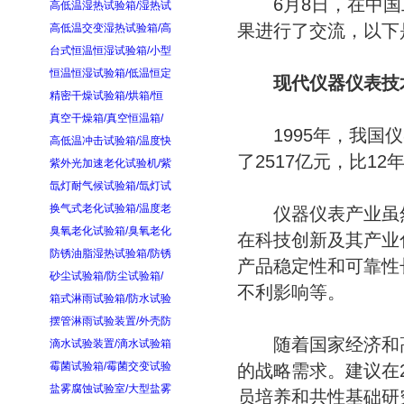
6月8日，在中国
高低温湿热试验箱/湿热试
果进行了交流，以下
高低温交变湿热试验箱/高
台式恒温恒湿试验箱/小型
恒温恒湿试验箱/低温恒定
现代仪器仪表技术
精密干燥试验箱/烘箱/恒
真空干燥箱/真空恒温箱/
1995年，我国仪器
高低温冲击试验箱/温度快
了2517亿元，比12
紫外光加速老化试验机/紫
氙灯耐气候试验箱/氙灯试
换气式老化试验箱/温度老
仪器仪表产业虽然
臭氧老化试验箱/臭氧老化
在科技创新及其产业
防锈油脂湿热试验箱/防锈
产品稳定性和可靠性
砂尘试验箱/防尘试验箱/
不利影响等。
箱式淋雨试验箱/防水试验
摆管淋雨试验装置/外壳防
随着国家经济和高
滴水试验装置/滴水试验箱
霉菌试验箱/霉菌交变试验
的战略需求。建议在
盐雾腐蚀试验室/大型盐雾
员培养和共性基础研究