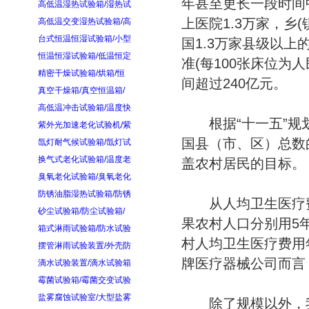
年甚至更长一段时间
高低温湿热试验箱/湿热试
上医院1.3万家，乡
高低温交变湿热试验箱/高
台式恒温恒湿试验箱/小型
国1.3万家县级以上
恒温恒湿试验箱/低温恒定
准(每100张床位为
精密干燥试验箱/烘箱/恒
间超过240亿元。
真空干燥箱/真空恒温箱/
高低温冲击试验箱/温度快
根据“十一五”规划
紫外光加速老化试验机/紫
国县（市、区）总数的
氙灯耐气候试验箱/氙灯试
换气式老化试验箱/温度老
盖农村居民的目标。
臭氧老化试验箱/臭氧老化
防锈油脂湿热试验箱/防锈
从人均卫生医疗费用
砂尘试验箱/防尘试验箱/
果农村人口分别用5
箱式淋雨试验箱/防水试验
村人均卫生医疗费用年
摆管淋雨试验装置/外壳防
牌医疗器械公司而言
滴水试验装置/滴水试验箱
霉菌试验箱/霉菌交变试验
盐雾腐蚀试验室/大型盐雾
除了规模以外，我