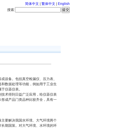
简体中文
|
繁体中文
|
English
搜索
服务中心
126-8-9 星期日
具或设备。包括真空检漏仪、压力表、
递和数据处理等功能，例如用于工业生
属于仪器仪表。
制技术得到日益广泛应用，给仪器仪表
步形成产品门类品种比较齐全，具有一
保主要解决我国水环境、大气环境两个
家长期国策。对大气环境、水环境的环