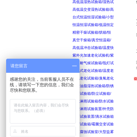
高低温湿热试验箱/湿热试
高低温交变湿热试验箱/高
台式恒温恒湿试验箱/小型
恒温恒湿试验箱/低温恒定
精密干燥试验箱/烘箱/恒
真空干燥箱/真空恒温箱/
高低温冲击试验箱/温度快
紫外光加速老化试验机/紫
氙灯耐气候试验箱/氙灯试
请您留言
换气式老化试验箱/温度老
臭氧老化试验箱/臭氧老化
感谢您的关注，当前客服人员不在
线，请填写一下您的信息，我们会
防锈油脂湿热试验箱/防锈
尽快和您联系。
砂尘试验箱/防尘试验箱/
箱式淋雨试验箱/防水试验
摆管淋雨试验装置/外壳防
滴水试验装置/滴水试验箱
霉菌试验箱/霉菌交变试验
盐雾腐蚀试验室/大型盐雾