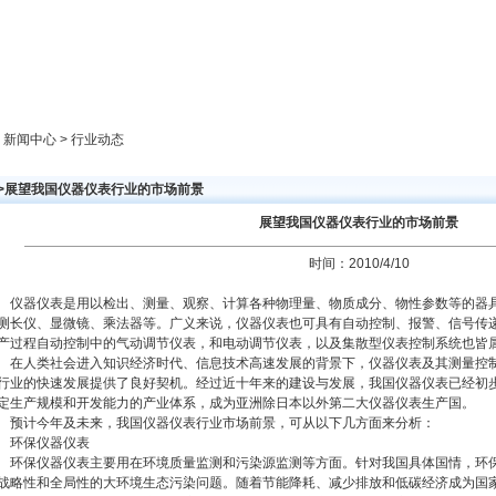
新闻中心
产品展示
成功案例
人才策略
> 新闻中心 > 行业动态
>>展望我国仪器仪表行业的市场前景
展望我国仪器仪表行业的市场前景
时间：2010/4/10
仪器仪表是用以检出、测量、观察、计算各种物理量、物质成分、物性参数等的器
测长仪、显微镜、乘法器等。广义来说，仪器仪表也可具有自动控制、报警、信号传
产过程自动控制中的气动调节仪表，和电动调节仪表，以及集散型仪表控制系统也皆
在人类社会进入知识经济时代、信息技术高速发展的背景下，仪器仪表及其测量控
行业的快速发展提供了良好契机。经过近十年来的建设与发展，我国仪器仪表已经初
定生产规模和开发能力的产业体系，成为亚洲除日本以外第二大仪器仪表生产国。
预计今年及未来，我国仪器仪表行业市场前景，可从以下几方面来分析：
环保仪器仪表
环保仪器仪表主要用在环境质量监测和污染源监测等方面。针对我国具体国情，环
战略性和全局性的大环境生态污染问题。随着节能降耗、减少排放和低碳经济成为国