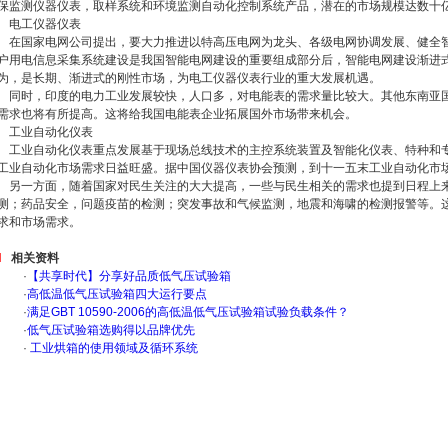
保监测仪器仪表，取样系统和环境监测自动化控制系统产品，潜在的市场规模达数十
电工仪器仪表
在国家电网公司提出，要大力推进以特高压电网为龙头、各级电网协调发展、健全
户用电信息采集系统建设是我国智能电网建设的重要组成部分后，智能电网建设渐进
为，是长期、渐进式的刚性市场，为电工仪器仪表行业的重大发展机遇。
同时，印度的电力工业发展较快，人口多，对电能表的需求量比较大。其他东南亚
需求也将有所提高。这将给我国电能表企业拓展国外市场带来机会。
工业自动化仪表
工业自动化仪表重点发展基于现场总线技术的主控系统装置及智能化仪表、特种和
工业自动化市场需求日益旺盛。据中国仪器仪表协会预测，到十一五末工业自动化市场
另一方面，随着国家对民生关注的大大提高，一些与民生相关的需求也提到日程上
测；药品安全，问题疫苗的检测；突发事故和气候监测，地震和海啸的检测报警等。
求和市场需求。
相关资料
·
【共享时代】分享好品质低气压试验箱
·
高低温低气压试验箱四大运行要点
·
满足GBT 10590-2006的高低温低气压试验箱试验负载条件？
·
低气压试验箱选购得以品牌优先
·
工业烘箱的使用领域及循环系统