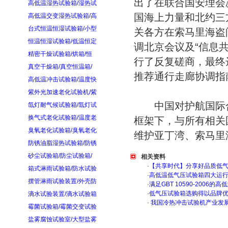
出了在联合国安理会
高低温湿热试验箱/湿热试
国海上力量和北约三
高低温交变湿热试验箱/高
台式恒温恒湿试验箱/小型
关各方在索马里海盗
恒温恒湿试验箱/低温恒定
调北京会议及“信息
精密干燥试验箱/烘箱/恒
行了反复磋商，最终
真空干燥箱/真空恒温箱/
推荐通行走廊协调指
高低温冲击试验箱/温度快
紫外光加速老化试验机/紫
中国对护航国际合
氙灯耐气候试验箱/氙灯试
换气式老化试验箱/温度老
框架下，与所有相关
臭氧老化试验箱/臭氧老化
维护亚丁湾、索马里
防锈油脂湿热试验箱/防锈
砂尘试验箱/防尘试验箱/
相关资料
·
【共享时代】分享好品质低
箱式淋雨试验箱/防水试验
·
高低温低气压试验箱四大运
摆管淋雨试验装置/外壳防
·
满足GBT 10590-200
·
低气压试验箱选购得以品牌
滴水试验装置/滴水试验箱
·
我国冷热冲击试验机产业发
霉菌试验箱/霉菌交变试验
盐雾腐蚀试验室/大型盐雾