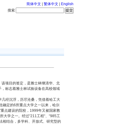
简体中文
|
繁体中文
|
English
搜索
服务中心
126-8-8 星期六
。该项目的签定，是雅士林继清华、北
手，标志着雅士林试验设备在高校领域
学几经沉浮，历尽沧桑，凭借着哈工大
批确定的6所重点大学之一以来，哈尔
”重点建设的院校，1999年又被国家教
之一。经过“211工程“、“985工
法相结合，多学科、开放式、研究型的