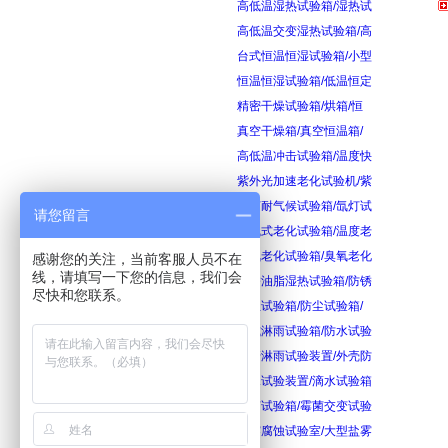
高低温湿热试验箱/湿热试
高低温交变湿热试验箱/高
台式恒温恒湿试验箱/小型
恒温恒湿试验箱/低温恒定
精密干燥试验箱/烘箱/恒
真空干燥箱/真空恒温箱/
高低温冲击试验箱/温度快
紫外光加速老化试验机/紫
氙灯耐气候试验箱/氙灯试
请您留言
换气式老化试验箱/温度老
臭氧老化试验箱/臭氧老化
感谢您的关注，当前客服人员不在
线，请填写一下您的信息，我们会
防锈油脂湿热试验箱/防锈
尽快和您联系。
砂尘试验箱/防尘试验箱/
箱式淋雨试验箱/防水试验
摆管淋雨试验装置/外壳防
滴水试验装置/滴水试验箱
霉菌试验箱/霉菌交变试验
盐雾腐蚀试验室/大型盐雾