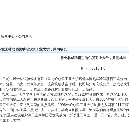
新闻中心
产品展示
成功案例
人才策略
> 新闻中心 > 公司新闻
>>雅士林成功携手哈尔滨工业大学，共同成长
雅士林成功携手哈尔滨工业大学，共同成长
时间：2010/1/9
日前，雅士林试验设备有限公司与哈尔滨工业大学高低温湿热试验箱项目正式签约
大、复旦、南大、武大等众多一流高校成功合作后，我司与知名高校的又一次成功携
的市场地位得到进一步确立，设备品牌知名度得到进一步提高。
哈尔滨工业大学坐落于中国的北方冰城哈尔滨，自1920年建校以来，哈尔滨工业大
人特有的哈工大精神，披荆斩棘，战胜困难，一步步发展壮大。自1954年成为国家首
滨工业大学一直得到国家的重点建设。1996年哈尔滨工业大学首批进入国家“211工程
育部、国防科工委、黑龙江省三方共建，确定为按照世界一流大学的目标重点建设的9所大学
程”的重点建设哈尔滨工业大学已经发展成为一所以理工为主，理、工、管、文、经、
国家重点大学。