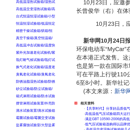
10月23日，应
高低温湿热试验箱/湿热试
高低温交变湿热试验箱/高
长曾俊华（右）在体
台式恒温恒湿试验箱/小型
10月23日
恒温恒湿试验箱/低温恒定
精密干燥试验箱/烘箱/恒
真空干燥箱/真空恒温箱/
新华网10月24日
高低温冲击试验箱/温度快
环保电动车“MyCa
紫外光加速老化试验机/紫
在本港正式发售。这
氙灯耐气候试验箱/氙灯试
也是第一款在国际市
换气式老化试验箱/温度老
可在平路上行驶11
臭氧老化试验箱/臭氧老化
防锈油脂湿热试验箱/防锈
6至8小时。新华社记
砂尘试验箱/防尘试验箱/
(本文来源：
新华
箱式淋雨试验箱/防水试验
摆管淋雨试验装置/外壳防
相关资料
·
【共享时代】分享好品质低
滴水试验装置/滴水试验箱
·
高低温低气压试验箱四大运
霉菌试验箱/霉菌交变试验
·
满足GBT 10590-200
·
低气压试验箱选购得以品牌
盐雾腐蚀试验室/大型盐雾
·
高低温交变湿热试验箱的几