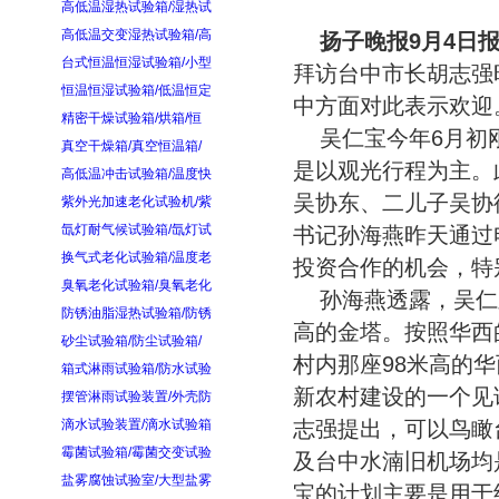
高低温湿热试验箱/湿热试
高低温交变湿热试验箱/高
扬子晚报9月4日
台式恒温恒湿试验箱/小型
拜访台中市长胡志强
恒温恒湿试验箱/低温恒定
中方面对此表示欢迎
精密干燥试验箱/烘箱/恒
吴仁宝今年6月初
真空干燥箱/真空恒温箱/
是以观光行程为主。
高低温冲击试验箱/温度快
吴协东、二儿子吴协
紫外光加速老化试验机/紫
氙灯耐气候试验箱/氙灯试
书记孙海燕昨天通过
换气式老化试验箱/温度老
投资合作的机会，特
臭氧老化试验箱/臭氧老化
孙海燕透露，吴仁
防锈油脂湿热试验箱/防锈
高的金塔。按照华西
砂尘试验箱/防尘试验箱/
村内那座98米高的
箱式淋雨试验箱/防水试验
新农村建设的一个见
摆管淋雨试验装置/外壳防
滴水试验装置/滴水试验箱
志强提出，可以鸟瞰
霉菌试验箱/霉菌交变试验
及台中水湳旧机场均
盐雾腐蚀试验室/大型盐雾
宝的计划主要是用于