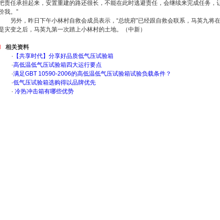
把责任承担起来，安置重建的路还很长，不能在此时逃避责任，会继续来完成任务，
价我。”
另外，昨日下午小林村自救会成员表示，“总统府”已经跟自救会联系，马英九将在
是灾变之后，马英九第一次踏上小林村的土地。（中新）
相关资料
·
【共享时代】分享好品质低气压试验箱
·
高低温低气压试验箱四大运行要点
·
满足GBT 10590-2006的高低温低气压试验箱试验负载条件？
·
低气压试验箱选购得以品牌优先
·
冷热冲击箱有哪些优势