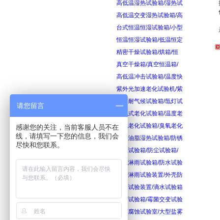
高低温湿热试验箱/湿热试
高低温交变湿热试验箱/高
台式恒温恒湿试验箱/小型
恒温恒湿试验箱/低温恒定
精密干燥试验箱/烘箱/恒
真空干燥箱/真空恒温箱/
高低温冲击试验箱/温度快
紫外光加速老化试验机/紫
氙灯耐气候试验箱/氙灯试
请您留言
换气式老化试验箱/温度老
臭氧老化试验箱/臭氧老化
感谢您的关注，当前客服人员不在
线，请填写一下您的信息，我们会
防锈油脂湿热试验箱/防锈
尽快和您联系。
砂尘试验箱/防尘试验箱/
箱式淋雨试验箱/防水试验
摆管淋雨试验装置/外壳防
滴水试验装置/滴水试验箱
霉菌试验箱/霉菌交变试验
盐雾腐蚀试验室/大型盐雾