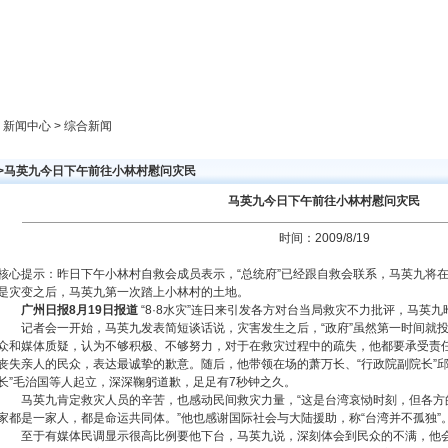
新闻中心
产品展示
成功案例
人才策略
> 新闻中心 > 综合新闻
>>马英九今日下午前往小林村慰问灾民
马英九今日下午前往小林村慰问灾民
时间：2009/8/19
核心提示：昨日下午小林村自救会成员表示，“总统府”已经跟自救会联系，马英九将在
是灾变之后，马英九第一次踏上小林村的土地。
广州日报8月19日报道
“8·8水灾”连日来引发各方对台当局救灾不力批评，马英
记者会一开始，马英九发表简短谈话说，灾害发生之后，“政府”虽然第一时间就
众和媒体质疑，认为不够积极、不够努力，对于在救灾过程中的疏失，他都要承受责
丧失亲人的民众，表达最诚挚的歉意。随后，他带领在场的萧万长、“行政院副院长”邱正
长”毛治国等人起立，深深鞠躬道歉，足足有7秒钟之久。
马英九肯定救灾人员的辛苦，也感动民间救灾力量，“这是台湾哀恸时刻，但各方
家都是一家人，都是命运共同体。”他也感谢国际社会与大陆援助，称“台湾并不孤独”
至于有媒体民调显示很高比例要他下台，马英九说，深刻体会到民众的不满，他会