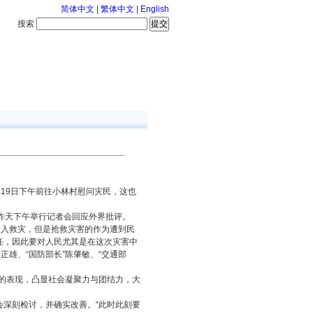
简体中文
|
繁体中文
|
English
搜索
服务中心
126-8-7 星期五
19日下午前往小林村慰问灾民，这也
九昨天下午举行记者会回应外界批评。
投入救灾，但是抢救灾害的作为遭到民
任，因此要对人民尤其是在这次灾害中
雄、“国防部长”陈肇敏、“交通部
的表现，凸显社会凝聚力与团结力，大
。
深刻检讨，并确实改善。“此时此刻要