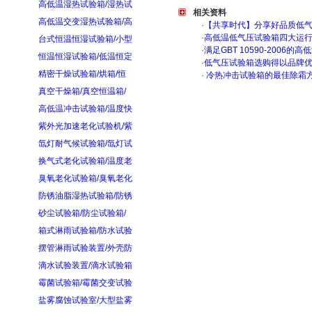
高低温湿热试验箱/湿热试
相关资料
高低温交变湿热试验箱/高
·
【共享时代】分享好品质低
·
高低温低气压试验箱四大运
台式恒温恒湿试验箱/小型
·
满足GBT 10590-200
恒温恒湿试验箱/低温恒定
·
低气压试验箱选购得以品牌
精密干燥试验箱/烘箱/恒
·
冷热冲击试验箱的最佳除霜
真空干燥箱/真空恒温箱/
高低温冲击试验箱/温度快
紫外光加速老化试验机/紫
氙灯耐气候试验箱/氙灯试
换气式老化试验箱/温度老
臭氧老化试验箱/臭氧老化
防锈油脂湿热试验箱/防锈
砂尘试验箱/防尘试验箱/
箱式淋雨试验箱/防水试验
摆管淋雨试验装置/外壳防
滴水试验装置/滴水试验箱
霉菌试验箱/霉菌交变试验
盐雾腐蚀试验室/大型盐雾