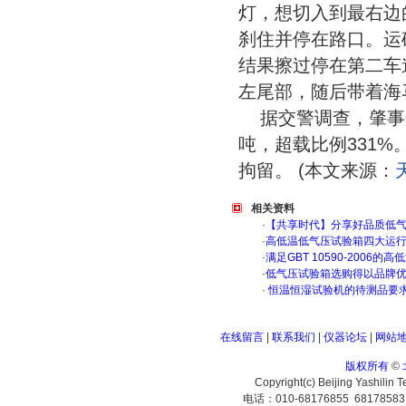
灯，想切入到最右边
刹住并停在路口。运
结果擦过停在第二车
左尾部，随后带着海
据交警调查，肇事运
吨，超载比例331
拘留。 (本文来源：
相关资料
·
【共享时代】分享好品质低
·
高低温低气压试验箱四大运
·
满足GBT 10590-200
·
低气压试验箱选购得以品牌
·
恒温恒湿试验机的待测品要
在线留言
|
联系我们
|
仪器论坛
|
网站
版权所有
©
Copyright(c) Beijing Yashilin 
电话：010-68176855 6817858