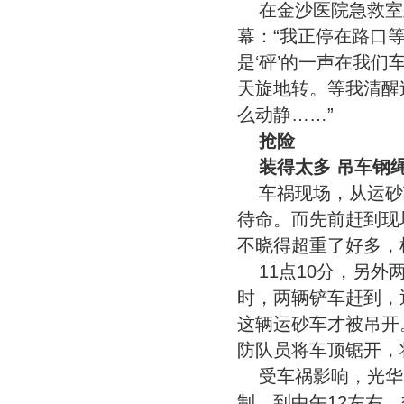
在金沙医院急救室
幕：“我正停在路口
是‘砰’的一声在我
天旋地转。等我清醒
么动静……”
抢险
装得太多 吊车钢
车祸现场，从运砂
待命。而先前赶到现
不晓得超重了好多，
11点10分，另
时，两辆铲车赶到，
这辆运砂车才被吊开
防队员将车顶锯开，
受车祸影响，光华
制，到中午12左右