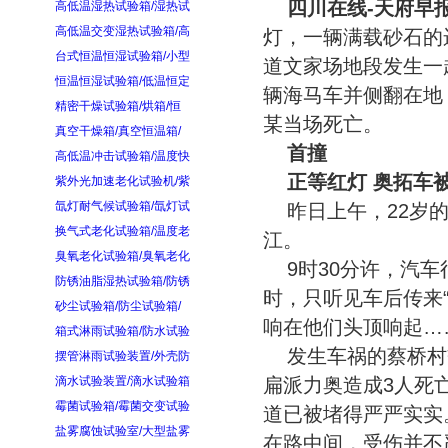
四川在线-天府早报
高低温湿热试验箱/湿热试
高低温交变湿热试验箱/高
灯，一辆满载砂石的
台式恒温恒湿试验箱/小型
道文家场地段发生一
恒温恒湿试验箱/低温恒定
辆海马车并侧翻在地
精密干燥试验箱/烘箱/恒
某当场死亡。
真空干燥箱/真空恒温箱/
首撞
高低温冲击试验箱/温度快
正等红灯 奥拓车
紫外光加速老化试验机/紫
氙灯耐气候试验箱/氙灯试
昨日上午，22岁
换气式老化试验箱/温度老
江。
臭氧老化试验箱/臭氧老化
9时30分许，汽
防锈油脂湿热试验箱/防锈
时，只听见车后传来
砂尘试验箱/防尘试验箱/
响在他们头顶响起…
箱式淋雨试验箱/防水试验
发生车祸的蔡桥村
摆管淋雨试验装置/外壳防
滴水试验装置/滴水试验箱
扁派力奥造成3人死
霉菌试验箱/霉菌交变试验
道已被堵得严严实实。
盐雾腐蚀试验室/大型盐雾
在路中间，受伤并不