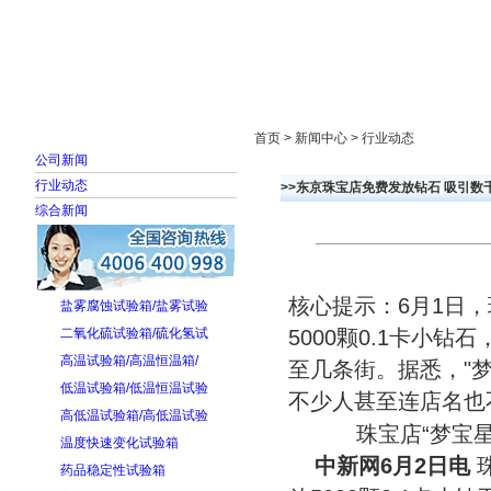
首页
走进雅士林
新闻中心
产品展示
首页 > 新闻中心 > 行业动态
公司新闻
行业动态
>>东京珠宝店免费发放钻石 吸引数千
综合新闻
核心提示：6月1日
盐雾腐蚀试验箱/盐雾试验
二氧化硫试验箱/硫化氢试
5000颗0.1卡小
高温试验箱/高温恒温箱/
至几条街。据悉，"
低温试验箱/低温恒温试验
不少人甚至连店名也
高低温试验箱/高低温试验
珠宝店“梦宝
温度快速变化试验箱
中新网6月2日电
珠
药品稳定性试验箱