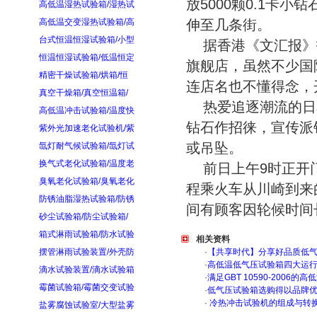
放5000颗0.1卡
高低温湿热试验箱/湿热试
高低温交变湿热试验箱/高
伸至几条街。
台式恒温恒湿试验箱/小型
据香港《文汇报》
恒温恒湿试验箱/低温恒定
旗舰店，虽然不少国
精密干燥试验箱/烘箱/恒
连店名也不懂得念，
真空干燥箱/真空恒温箱/
热爱追逐潮流的日
高低温冲击试验箱/温度快
钻石作招徕，宣传派
紫外光加速老化试验机/紫
或吊坠。
氙灯耐气候试验箱/氙灯试
换气式老化试验箱/温度老
前日上午9时正开
臭氧老化试验箱/臭氧老化
程乘火车从川崎到来
防锈油脂湿热试验箱/防锈
间有顾客因轮候时间
砂尘试验箱/防尘试验箱/
箱式淋雨试验箱/防水试验
相关资料
摆管淋雨试验装置/外壳防
·
【共享时代】分享好品质低
·
高低温低气压试验箱四大运
滴水试验装置/滴水试验箱
·
满足GBT 10590-200
霉菌试验箱/霉菌交变试验
·
低气压试验箱选购得以品牌
·
冷热冲击试验机的组成与转
盐雾腐蚀试验室/大型盐雾