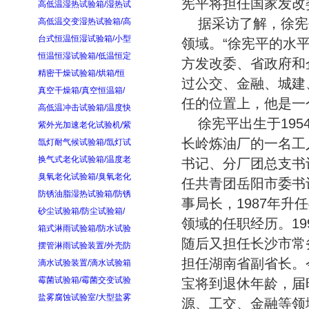
宪平将担任国家发改
高低温湿热试验箱/湿热试
据采访了解，徐宪
高低温交变湿热试验箱/高
台式恒温恒湿试验箱/小型
领域。“徐宪平的水
恒温恒湿试验箱/低温恒定
方发改委、省政府和
精密干燥试验箱/烘箱/恒
过公交、金融、城建
真空干燥箱/真空恒温箱/
任的位置上，他是一
高低温冲击试验箱/温度快
徐宪平出生于195
紫外光加速老化试验机/紫
长岭炼油厂的一名工
氙灯耐气候试验箱/氙灯试
换气式老化试验箱/温度老
书记、分厂团总支书
臭氧老化试验箱/臭氧老化
任共青团岳阳市委书
防锈油脂湿热试验箱/防锈
事局长，1987年
砂尘试验箱/防尘试验箱/
领域的任职经历。1
箱式淋雨试验箱/防水试验
随后又担任长沙市常
摆管淋雨试验装置/外壳防
担任湖南省副省长。
滴水试验装置/滴水试验箱
霉菌试验箱/霉菌交变试验
宝将到退休年龄，届
盐雾腐蚀试验室/大型盐雾
源、工交、金融等领