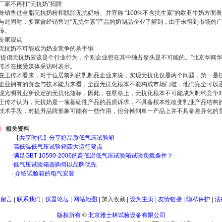
厂家不再打“无抗奶”招牌
曾销售过全脂无抗奶粉和脱脂无抗奶粉、并宣称 “100%不含抗生素”的欧亚牛奶方
与此同时，多家曾经销售过“无抗生素”产品的奶制品企业了解到，由于未得到市场的广
传。
专家观点
无抗奶不可能成为奶业竞争的杀手锏
“提倡无抗奶应该是个行业行为，个别企业想在其中独占鳌头是不可能的。”北京华闻
传才在接受媒体采访时表示。
在王传才看来，对于位居前列的乳制品企业来说，实现无抗化仅是两个问题，第一是
企业拥有的资金与技术能力来看，全面无抗化根本不能构成市场门槛，他们完全可以
现光明乳业所设定的无抗化指标，因此，在壁垒上，无抗化根本不可能成为制约竞争
王传才认为，无抗奶是一项基础性产品的品质诉求，不具备根本性改变乳业产品结构
技术手段，对提升品牌形象可能有一些作用，但分摊到单一产品上并不具备差异化的
相关资料
·
【共享时代】分享好品质低气压试验箱
·
高低温低气压试验箱四大运行要点
·
满足GBT 10590-2006的高低温低气压试验箱试验负载条件？
·
低气压试验箱选购得以品牌优先
·
介绍试验箱的电气安装
线留言
|
联系我们
|
仪器论坛
|
网站地图
|
加入收藏
|
设为主页
|
友情链接
|
隐私保护
|
法
版权所有
©
北京雅士林试验设备有限公司