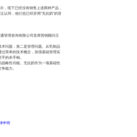
面表示，现下已经没有销售上述两种产品，
泛认同，他们也已经弃用“无抗奶”的宣
华通管理咨询有限公司首席营销顾问王
技术问题，第二是管理问题。从乳制品
通过简单的技术概念，加强基础管理实
对手的杀手锏。
的战略性功能。无抗奶作为一项基础性
竞争能力。
律申明