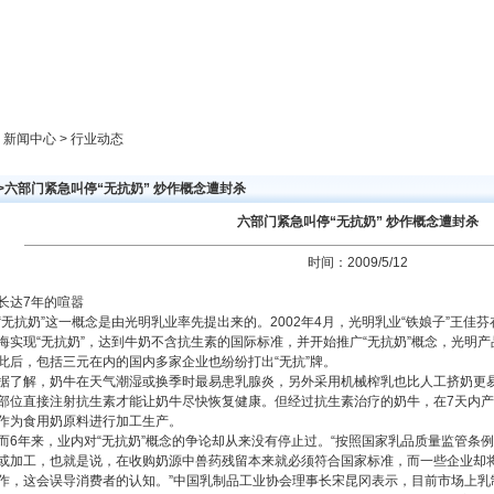
新闻中心
产品展示
成功案例
人才策略
> 新闻中心 > 行业动态
>>六部门紧急叫停“无抗奶” 炒作概念遭封杀
六部门紧急叫停“无抗奶” 炒作概念遭封杀
时间：2009/5/12
长达7年的喧嚣
“无抗奶”这一概念是由光明乳业率先提出来的。2002年4月，光明乳业“铁娘子”王
海实现“无抗奶”，达到牛奶不含抗生素的国际标准，并开始推广“无抗奶”概念，光明产
此后，包括三元在内的国内多家企业也纷纷打出“无抗”牌。
据了解，奶牛在天气潮湿或换季时最易患乳腺炎，另外采用机械榨乳也比人工挤奶更
部位直接注射抗生素才能让奶牛尽快恢复健康。但经过抗生素治疗的奶牛，在7天内
作为食用奶原料进行加工生产。
而6年来，业内对“无抗奶”概念的争论却从来没有停止过。“按照国家乳品质量监管条
或加工，也就是说，在收购奶源中兽药残留本来就必须符合国家标准，而一些企业却将
作，这会误导消费者的认知。”中国乳制品工业协会理事长宋昆冈表示，目前市场上乳