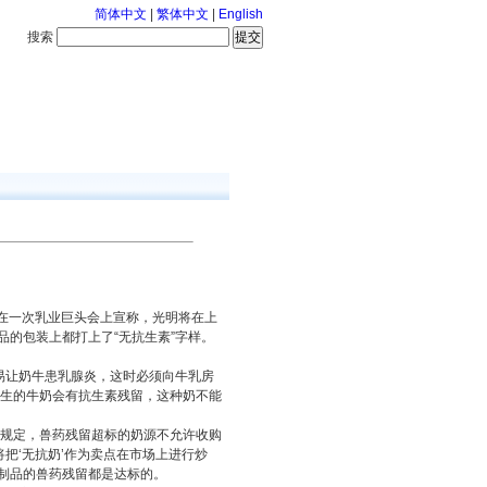
简体中文
|
繁体中文
|
English
搜索
服务中心
126-8-7 星期五
佳芬在一次乳业巨头会上宣称，光明将在上
品的包装上都打上了“无抗生素”字样。
易让奶牛患乳腺炎，这时必须向牛乳房
产生的牛奶会有抗生素残留，这种奶不能
例规定，兽药残留超标的奶源不允许收购
把‘无抗奶’作为卖点在市场上进行炒
制品的兽药残留都是达标的。