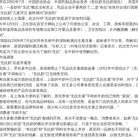
早在2002年7月，中国奶业协会、中国乳制品协会发布《有抗奶无抗奶报告》，宋昆
点：一是炒作“无抗”概念没有意义，乳品企业不要再炒了;二是“有抗”依然符合现行国
“无抗奶”几度浮沉 最终拷问“添加剂”
据知情人士透露，此次叫停“无抗奶”则是源于添加剂问题。
今年3月9日，卫生部在其官方网站上公布了印发给公安、农业、工商、质检等部委的
质和滥用食品添加剂专项整治近期工作重点及要求》，卫生部指出，β-内酰胺酶（解
奶”。
“我国自2006年7月起对所有生鲜牛奶强制检测抗生素含量，超标者不可出售。而解
分解掉，使原奶顺利通过检测。”分析人士《对每日经济新闻》记者表示，此次官方叫停
而是为了防止部分企业为了做到“无抗”，在牛奶中使用解抗剂。
市场调查
“无抗奶”在超市遁形
实际上，早在多年以前，各国都禁止了乳品抗生素残留超量（2001年中国也出了《
生素“不得检出”）， “无抗奶”已无销售空间。
来自家乐福方面的信息显示，上架的牛奶中已没有 “无抗奶”“无抗生素”等字样，对于
供应商已经接到消息，提早换了包装。好又多公司事务部负责人在接受采访时指出，
确保销售的产品符合政策规定。
此外，在上海各大便利店了解到，原先带有“无抗生素”字样的牛奶也已悄然 “退场”。
都曾经销售过，但与其他品种相比，没有一定的优势。各超市门店的负责人则表示“消
品，最看重的是品牌和价格，很少有人问过是否含有抗生素之类的问题。”
消费者“浑然不知”
绝大多数消费者对“无抗奶”都感到茫然，表示不清楚这一概念。消费者表示，如果“无
他们担心的是“无抗奶的概念并没有通过权威认定，只是个别企业的宣传策略。”
值得警惕的是，“有抗奶”和“无抗奶”同时在市场上并存，甚至同一品牌在不同区域、不
抗”和“无抗”混杂的现象，这无疑使消费者很容易产生迷惑甚至误解，以致无所适从。