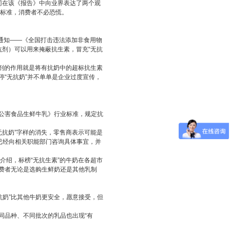
冈在该《报告》中向业界表达了两个观
家标准，消费者不必恐慌。
通知——《全国打击违法添加非食用物
抗剂）可以用来掩蔽抗生素，冒充“无抗
抗剂的作用就是将有抗奶中的超标抗生素
“无抗奶”并不单单是企业过度宣传，
无公害食品生鲜牛乳》行业标准，规定抗
“无抗奶”字样的消失，零售商表示可能是
已经向相关职能部门咨询具体事宜，并
据介绍，标榜“无抗生素”的牛奶在各超市
费者无论是选购生鲜奶还是其他乳制
抗奶”比其他牛奶更安全，愿意接受，但
同品种、不同批次的乳品也出现“有