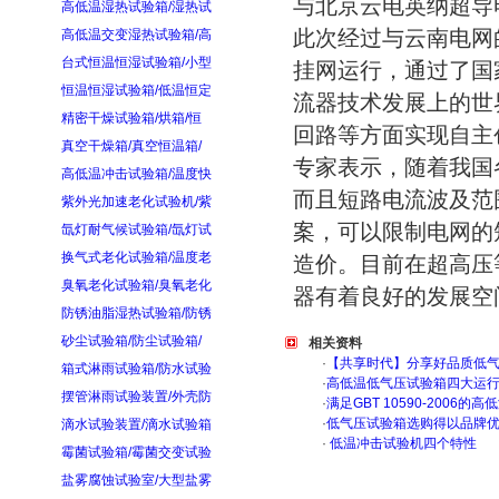
与北京云电英纳超导
高低温湿热试验箱/湿热试
此次经过与云南电网
高低温交变湿热试验箱/高
台式恒温恒湿试验箱/小型
挂网运行，通过了国
恒温恒湿试验箱/低温恒定
流器技术发展上的世
精密干燥试验箱/烘箱/恒
回路等方面实现自主
真空干燥箱/真空恒温箱/
专家表示，随着我国
高低温冲击试验箱/温度快
而且短路电流波及范
紫外光加速老化试验机/紫
案，可以限制电网的
氙灯耐气候试验箱/氙灯试
换气式老化试验箱/温度老
造价。目前在超高压
臭氧老化试验箱/臭氧老化
器有着良好的发展空
防锈油脂湿热试验箱/防锈
砂尘试验箱/防尘试验箱/
相关资料
·
【共享时代】分享好品质低
箱式淋雨试验箱/防水试验
·
高低温低气压试验箱四大运
摆管淋雨试验装置/外壳防
·
满足GBT 10590-200
·
低气压试验箱选购得以品牌
滴水试验装置/滴水试验箱
·
低温冲击试验机四个特性
霉菌试验箱/霉菌交变试验
盐雾腐蚀试验室/大型盐雾