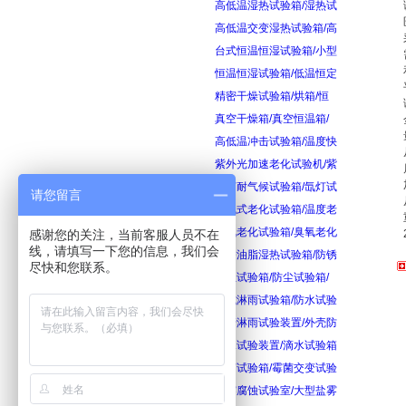
高低温湿热试验箱/湿热试
高低温交变湿热试验箱/高
台式恒温恒湿试验箱/小型
恒温恒湿试验箱/低温恒定
精密干燥试验箱/烘箱/恒
真空干燥箱/真空恒温箱/
高低温冲击试验箱/温度快
紫外光加速老化试验机/紫
氙灯耐气候试验箱/氙灯试
请您留言
换气式老化试验箱/温度老
臭氧老化试验箱/臭氧老化
感谢您的关注，当前客服人员不在
线，请填写一下您的信息，我们会
防锈油脂湿热试验箱/防锈
尽快和您联系。
砂尘试验箱/防尘试验箱/
箱式淋雨试验箱/防水试验
摆管淋雨试验装置/外壳防
滴水试验装置/滴水试验箱
霉菌试验箱/霉菌交变试验
盐雾腐蚀试验室/大型盐雾