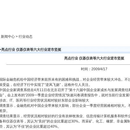
新闻中心
产品展示
成功案例
人才策略
> 新闻中心 > 行业动态
>>亮点行业 仪器仪表等六大行业逆市坚挺
亮点行业 仪器仪表等六大行业逆市坚挺
时间：2009/4/17
国际金融危机给中国经济带来前所未有的困难和挑战，对企业经营带来较大冲击。不
策受益，在经济下行中实现了“逆风飞扬”，这格外引人关注。
中国企业家调查系统在4月11日在北京召开了“第十六届中国企业家成长与发展调查
会”，会上发布的“2009一季度企业经营情况”快速问卷调查报告中，就对当前行业发
涉农、IT、医药等行业经营状况相对较好东部企业影响较大
调查显示，金融危机对中国企业带来较大影响，部分企业一季度经营困难相对较大。
差异。
调查结果显示，经营状况相对较好的行业有农林牧渔业、信息传输计算机服务和软件
备和仪器仪表等，其认为“良好”的企业比重超过30%。而采矿、化工、橡胶、非金属
些，其认为“不佳”的企业比重超过40%。