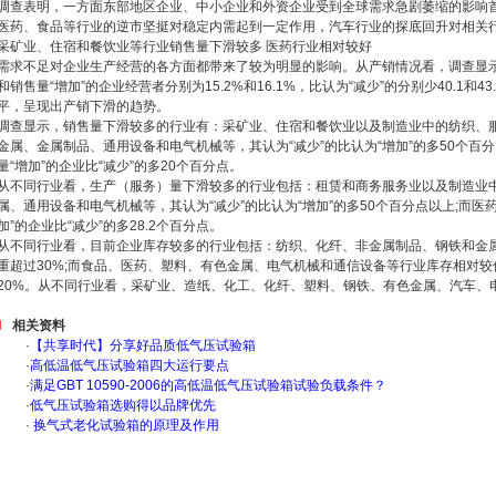
调查表明，一方面东部地区企业、中小企业和外资企业受到全球需求急剧萎缩的影响首
医药、食品等行业的逆市坚挺对稳定内需起到一定作用，汽车行业的探底回升对相关
采矿业、住宿和餐饮业等行业销售量下滑较多 医药行业相对较好
需求不足对企业生产经营的各方面都带来了较为明显的影响。从产销情况看，调查显
和销售量“增加”的企业经营者分别为15.2%和16.1%，比认为“减少”的分别少40.1和4
平，呈现出产销下滑的趋势。
调查显示，销售量下滑较多的行业有：采矿业、住宿和餐饮业以及制造业中的纺织、
金属、金属制品、通用设备和电气机械等，其认为“减少”的比认为“增加”的多50个百
量“增加”的企业比“减少”的多20个百分点。
从不同行业看，生产（服务）量下滑较多的行业包括：租赁和商务服务业以及制造业
属、通用设备和电气机械等，其认为“减少”的比认为“增加”的多50个百分点以上;而医
加”的企业比“减少”的多28.2个百分点。
从不同行业看，目前企业库存较多的行业包括：纺织、化纤、非金属制品、钢铁和金属
重超过30%;而食品、医药、塑料、有色金属、电气机械和通信设备等行业库存相对较
20%。从不同行业看，采矿业、造纸、化工、化纤、塑料、钢铁、有色金属、汽车、
相关资料
·
【共享时代】分享好品质低气压试验箱
·
高低温低气压试验箱四大运行要点
·
满足GBT 10590-2006的高低温低气压试验箱试验负载条件？
·
低气压试验箱选购得以品牌优先
·
换气式老化试验箱的原理及作用