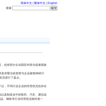
简体中文
|
繁体中文
|
English
搜索
服务中心
126-8-6 星期四
过，也有部分企业因应对得当或者因政
结果发布暨当前形势与企业家精神研讨
展状况进行了盘点。
不过，不同行业企业的经营状况也存在
业以及制造业中的医药、汽车、通信设
制品、钢铁等行业经营状况相对差一