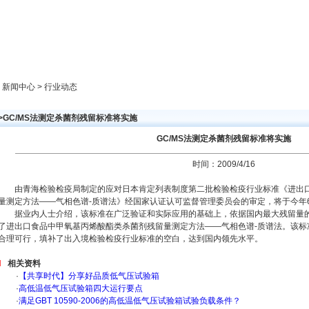
新闻中心
产品展示
成功案例
人才策略
> 新闻中心 > 行业动态
>GC/MS法测定杀菌剂残留标准将实施
GC/MS法测定杀菌剂残留标准将实施
时间：2009/4/16
由青海检验检疫局制定的应对日本肯定列表制度第二批检验检疫行业标准《进出口
量测定方法——气相色谱-质谱法》经国家认证认可监督管理委员会的审定，将于今年
据业内人士介绍，该标准在广泛验证和实际应用的基础上，依据国内最大残留量的
了进出口食品中甲氧基丙烯酸酯类杀菌剂残留量测定方法——气相色谱-质谱法。该标
合理可行，填补了出入境检验检疫行业标准的空白，达到国内领先水平。
相关资料
·
【共享时代】分享好品质低气压试验箱
·
高低温低气压试验箱四大运行要点
·
满足GBT 10590-2006的高低温低气压试验箱试验负载条件？