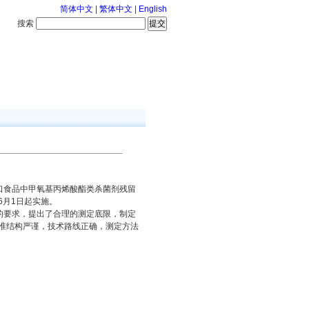
简体中文
|
繁体中文
|
English
搜索
服务中心
126-8-7 星期五
食品中甲氧基丙烯酸酯类杀菌剂残留
6月1日起实施。
要求，提出了合理的测定底限，制定
准结构严谨，技术路线正确，测定方法