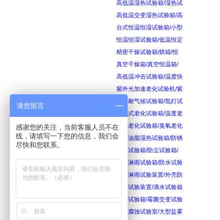
高低温湿热试验箱/湿热试
高低温交变湿热试验箱/高
台式恒温恒湿试验箱/小型
恒温恒湿试验箱/低温恒定
精密干燥试验箱/烘箱/恒
真空干燥箱/真空恒温箱/
高低温冲击试验箱/温度快
紫外光加速老化试验机/紫
氙灯耐气候试验箱/氙灯试
请您留言
换气式老化试验箱/温度老
臭氧老化试验箱/臭氧老化
感谢您的关注，当前客服人员不在
线，请填写一下您的信息，我们会
防锈油脂湿热试验箱/防锈
尽快和您联系。
砂尘试验箱/防尘试验箱/
箱式淋雨试验箱/防水试验
摆管淋雨试验装置/外壳防
滴水试验装置/滴水试验箱
霉菌试验箱/霉菌交变试验
盐雾腐蚀试验室/大型盐雾