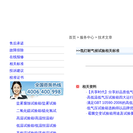
首页
走进雅士林
新闻中心
产品展示
首页 > 服务中心 > 技术文章
售后承诺
故障排除
>>氙灯耐气候试验相关标准
在线报修
相关标准
投诉建议
校准证书
相关资料
·
【共享时代】分享好品质低
·
高低温低气压试验箱四大运
·
满足GBT 10590-200
盐雾腐蚀试验箱/盐雾试验
·
低气压试验箱选购得以品牌
二氧化硫试验箱/硫化氢试
·
霉菌交变试验箱用途及试验
高温试验箱/高温恒温箱/
低温试验箱/低温恒温试验