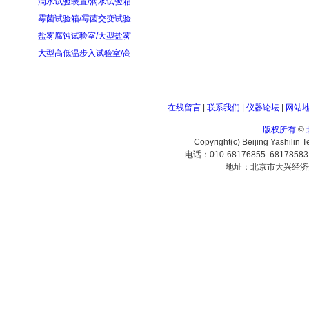
滴水试验装置/滴水试验箱
霉菌试验箱/霉菌交变试验
盐雾腐蚀试验室/大型盐雾
大型高低温步入试验室/高
在线留言
|
联系我们
|
仪器论坛
|
网站
版权所有
©
Copyright(c) Beijing Yashilin 
电话：010-68176855 6817858
地址：北京市大兴经济