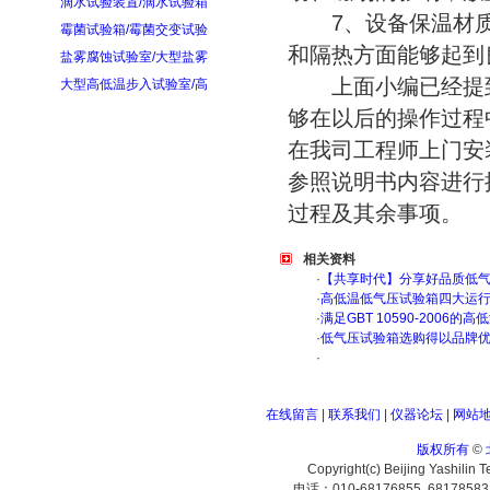
滴水试验装置/滴水试验箱
7、设备保温材质
霉菌试验箱/霉菌交变试验
和隔热方面能够起到
盐雾腐蚀试验室/大型盐雾
上面小编已经提到
大型高低温步入试验室/高
够在以后的操作过程
在我司工程师上门安
参照说明书内容进行
过程及其余事项。
相关资料
·
【共享时代】分享好品质低
·
高低温低气压试验箱四大运
·
满足GBT 10590-200
·
低气压试验箱选购得以品牌
·
在线留言
|
联系我们
|
仪器论坛
|
网站
版权所有
©
Copyright(c) Beijing Yashilin 
电话：010-68176855 6817858