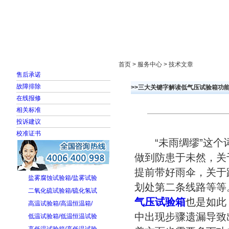
首页
走进雅士林
新闻中心
产品展示
首页 > 服务中心 > 技术文章
售后承诺
故障排除
>>三大关键字解读低气压试验箱功
在线报修
相关标准
投诉建议
校准证书
“未雨绸缪”这个词
做到防患于未然，关
提前带好雨伞，关于
盐雾腐蚀试验箱/盐雾试验
划处第二条线路等等
二氧化硫试验箱/硫化氢试
气压试验箱
也是如此
高温试验箱/高温恒温箱/
中出现步骤遗漏导致
低温试验箱/低温恒温试验