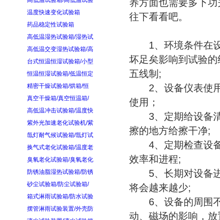
高低温试验箱/高低温试验
养方面也需要多下功
温度快速变化试验箱
往下看看吧。
药品稳定性试验箱
高低温湿热试验箱/湿热试
1、环境条件在设
高低温交变湿热试验箱/高
坏足矣影响到试验的结果
台式恒温恒湿试验箱/小型
五线制;
恒温恒湿试验箱/低温恒定
精密干燥试验箱/烘箱/恒
2、设备仪表使用
真空干燥箱/真空恒温箱/
使用；
高低温冲击试验箱/温度快
3、定期给设备清
紫外光加速老化试验机/紫
擦的地方给擦干净;
氙灯耐气候试验箱/氙灯试
4、定期检查设备
换气式老化试验箱/温度老
效率和进程;
臭氧老化试验箱/臭氧老化
5、长期对设备进
防锈油脂湿热试验箱/防锈
砂尘试验箱/防尘试验箱/
将会越来越少;
箱式淋雨试验箱/防水试验
6、设备的周围不
摆管淋雨试验装置/外壳防
动、磁场的影响，放