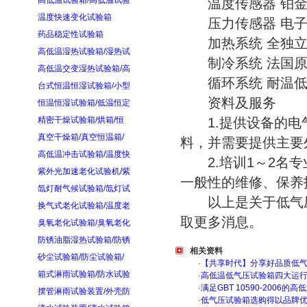
高低温试验箱/高低温试验
温度传感器 铂金电阻
温度快速变化试验箱
压力传感器 电子
药品稳定性试验箱
加热系统 全独立
高低温湿热试验箱/湿热试
制冷系统 法国原装
高低温交变湿热试验箱/高
循环系统 耐温低噪
台式恒温恒湿试验箱/小型
资料及服务
恒温恒湿试验箱/低温恒定
精密干燥试验箱/烘箱/恒
1.提供设备的电气
真空干燥箱/真空恒温箱/
料，并需要提供主要
高低温冲击试验箱/温度快
2.培训1～2名专
紫外光加速老化试验机/紫
一般性的维修、保养
氙灯耐气候试验箱/氙灯试
以上是关于低气压
换气式老化试验箱/温度老
取更多消息。
臭氧老化试验箱/臭氧老化
防锈油脂湿热试验箱/防锈
相关资料
砂尘试验箱/防尘试验箱/
·
【共享时代】分享好品质低
箱式淋雨试验箱/防水试验
·
高低温低气压试验箱四大运
·
满足GBT 10590-200
摆管淋雨试验装置/外壳防
·
低气压试验箱选购得以品牌