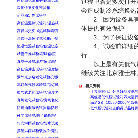
高低温试验箱/高低温试验
过程中若是多次打开
温度快速变化试验箱
会造成制冷系统换热
药品稳定性试验箱
2、因为设备具有
高低温湿热试验箱/湿热试
体提供有效保护。
高低温交变湿热试验箱/高
3、为了保证设备
台式恒温恒湿试验箱/小型
4、试验前详细的
恒温恒湿试验箱/低温恒定
精密干燥试验箱/烘箱/恒
行。
真空干燥箱/真空恒温箱/
以上是有关低气压
高低温冲击试验箱/温度快
继续关注北京雅士林
紫外光加速老化试验机/紫
氙灯耐气候试验箱/氙灯试
相关资料
·
【共享时代】分享好品质低
换气式老化试验箱/温度老
·
高低温低气压试验箱四大运
臭氧老化试验箱/臭氧老化
·
满足GBT 10590-200
防锈油脂湿热试验箱/防锈
·
低气压试验箱选购得以品牌
·
砂尘试验箱/防尘试验箱/
箱式淋雨试验箱/防水试验
摆管淋雨试验装置/外壳防