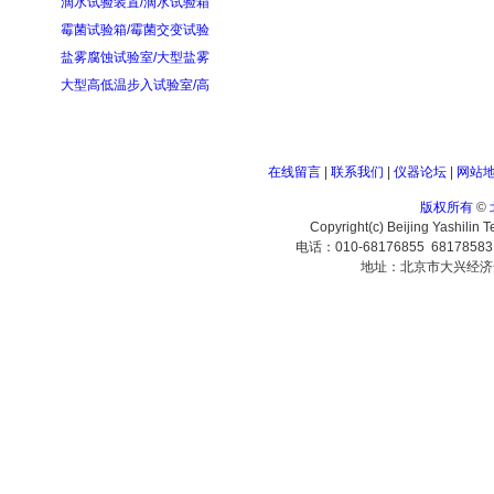
滴水试验装置/滴水试验箱
霉菌试验箱/霉菌交变试验
盐雾腐蚀试验室/大型盐雾
大型高低温步入试验室/高
在线留言
|
联系我们
|
仪器论坛
|
网站
版权所有
©
Copyright(c) Beijing Yashilin 
电话：010-68176855 6817858
地址：北京市大兴经济