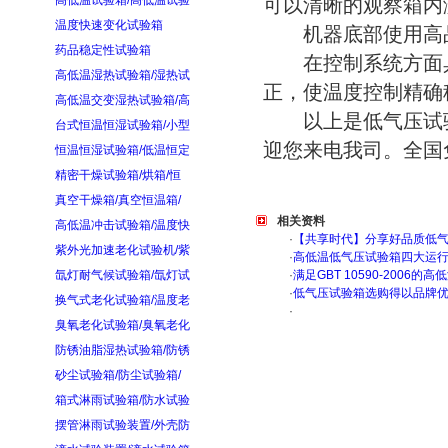
高低温试验箱/高低温试验
可以清晰的观察箱内
温度快速变化试验箱
机器底部使用高品
药品稳定性试验箱
在控制系统方面具备
高低温湿热试验箱/湿热试
正，使温度控制精确
高低温交变湿热试验箱/高
以上是低气压试验
台式恒温恒湿试验箱/小型
迎您来电我司。全国免费
恒温恒湿试验箱/低温恒定
精密干燥试验箱/烘箱/恒
真空干燥箱/真空恒温箱/
相关资料
高低温冲击试验箱/温度快
·
【共享时代】分享好品质低
紫外光加速老化试验机/紫
·
高低温低气压试验箱四大运
氙灯耐气候试验箱/氙灯试
·
满足GBT 10590-200
·
低气压试验箱选购得以品牌
换气式老化试验箱/温度老
·
臭氧老化试验箱/臭氧老化
防锈油脂湿热试验箱/防锈
砂尘试验箱/防尘试验箱/
箱式淋雨试验箱/防水试验
摆管淋雨试验装置/外壳防