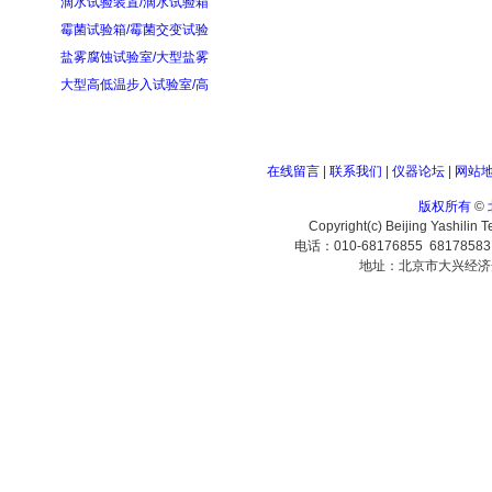
滴水试验装置/滴水试验箱
霉菌试验箱/霉菌交变试验
盐雾腐蚀试验室/大型盐雾
大型高低温步入试验室/高
在线留言
|
联系我们
|
仪器论坛
|
网站
版权所有
©
Copyright(c) Beijing Yashilin 
电话：010-68176855 6817858
地址：北京市大兴经济