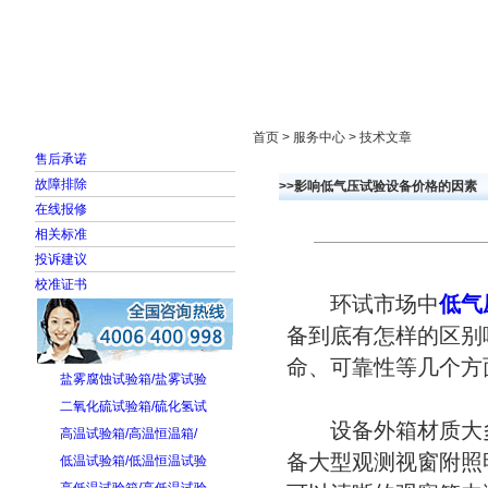
首页
走进雅士林
新闻中心
产品展示
首页 > 服务中心 > 技术文章
售后承诺
故障排除
>>影响低气压试验设备价格的因素
在线报修
相关标准
投诉建议
校准证书
环试市场中
低气
备到底有怎样的区别
命、可靠性等几个方
盐雾腐蚀试验箱/盐雾试验
二氧化硫试验箱/硫化氢试
设备外箱材质大多使
高温试验箱/高温恒温箱/
备大型观测视窗附照
低温试验箱/低温恒温试验