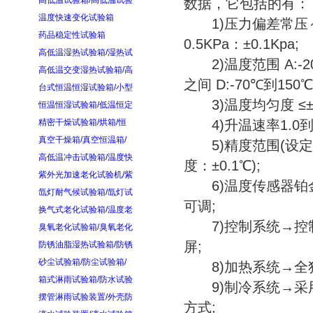
高低温试验箱/高低温试验
数据，它包括的有：
温度快速变化试验箱
1)压力偏差常压～40Kp
药品稳定性试验箱
0.5KPa：±0.1Kpa;
高低温湿热试验箱/湿热试
2)温度范围 A:-20℃
高低温交变湿热试验箱/高
之间 D:-70℃到150
台式恒温恒湿试验箱/小型
3)温度均匀度 ≤±2
恒温恒湿试验箱/低温恒定
精密干燥试验箱/烘箱/恒
4)升温速率1.0到3.0
真空干燥箱/真空恒温箱/
5)精度范围(设定精
高低温冲击试验箱/温度快
度：±0.1℃);
紫外光加速老化试验机/紫
6)温度传感器铂金电阻P
氙灯耐气候试验箱/氙灯试
可调;
换气式老化试验箱/温度老
7)控制系统→控制
臭氧老化试验箱/臭氧老化
屏;
防锈油脂湿热试验箱/防锈
砂尘试验箱/防尘试验箱/
8)加热系统→全独
箱式淋雨试验箱/防水试验
9)制冷系统→采用
摆管淋雨试验装置/外壳防
方式;