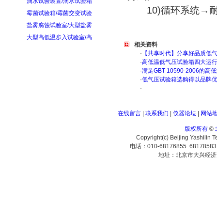
滴水试验装置/滴水试验箱
10)循环系统→耐
霉菌试验箱/霉菌交变试验
盐雾腐蚀试验室/大型盐雾
大型高低温步入试验室/高
相关资料
·
【共享时代】分享好品质低
·
高低温低气压试验箱四大运
·
满足GBT 10590-200
·
低气压试验箱选购得以品牌
·
在线留言
|
联系我们
|
仪器论坛
|
网站
版权所有
©
Copyright(c) Beijing Yashilin 
电话：010-68176855 6817858
地址：北京市大兴经济