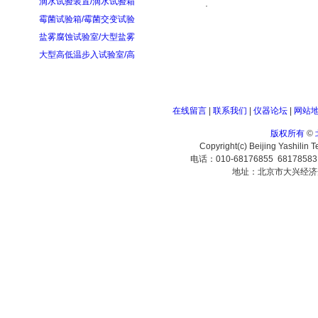
滴水试验装置/滴水试验箱
·
霉菌试验箱/霉菌交变试验
盐雾腐蚀试验室/大型盐雾
大型高低温步入试验室/高
在线留言
|
联系我们
|
仪器论坛
|
网站
版权所有
©
Copyright(c) Beijing Yashilin 
电话：010-68176855 6817858
地址：北京市大兴经济