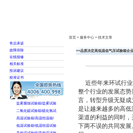
首页
走进雅士林
新闻中心
产品展示
首页 > 服务中心 > 技术文章
售后承诺
故障排除
>>品质决定高低温低气压试验箱企
在线报修
相关标准
投诉建议
校准证书
近些年来环试行业
整个行业的发展态势
言，转型升级无疑成
盐雾腐蚀试验箱/盐雾试验
是让越来越多的高低
二氧化硫试验箱/硫化氢试
渠道的利益的同时，
高温试验箱/高温恒温箱/
下两不误的共同发展
低温试验箱/低温恒温试验