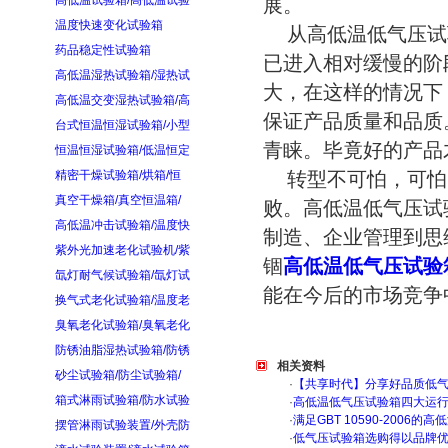
高低温试验箱/高低温试验
展。
温度快速变化试验箱
从高低温低气压试
药品稳定性试验箱
已进入相对缓慢的阶
高低温湿热试验箱/湿热试
大，在这样的情况下
高低温交变湿热试验箱/高
保证产品质量和品质
台式恒温恒湿试验箱/小型
青睐。毕竟好的产品
恒温恒湿试验箱/低温恒定
精密干燥试验箱/烘箱/恒
转型不可怕，可怕
真空干燥箱/真空恒温箱/
败。高低温低气压试
高低温冲击试验箱/温度快
制造、企业管理到思
紫外光加速老化试验机/紫
锢
高低温低气压试验
氙灯耐气候试验箱/氙灯试
能在今后的市场竞争
换气式老化试验箱/温度老
臭氧老化试验箱/臭氧老化
防锈油脂湿热试验箱/防锈
相关资料
砂尘试验箱/防尘试验箱/
·
【共享时代】分享好品质低
箱式淋雨试验箱/防水试验
·
高低温低气压试验箱四大运
·
满足GBT 10590-200
摆管淋雨试验装置/外壳防
·
低气压试验箱选购得以品牌