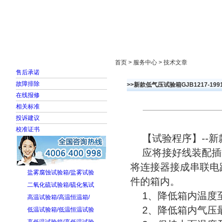
首页
走进雅士林
新闻中心
产品展示
首页 > 服务中心 > 技术文章
售后承诺
故障排除
>>新款低气压试验箱GJB1217-19
在线报修
相关标准
投诉建议
校准证书
【试验程序】--新
应将接好线装配插合
将连接器接成串联电
盐雾腐蚀试验箱/盐雾试验
件的箱内。
二氧化硫试验箱/硫化氢试
1、降低箱内温度至
高温试验箱/高温恒温箱/
2、降低箱内气压最大
低温试验箱/低温恒温试验