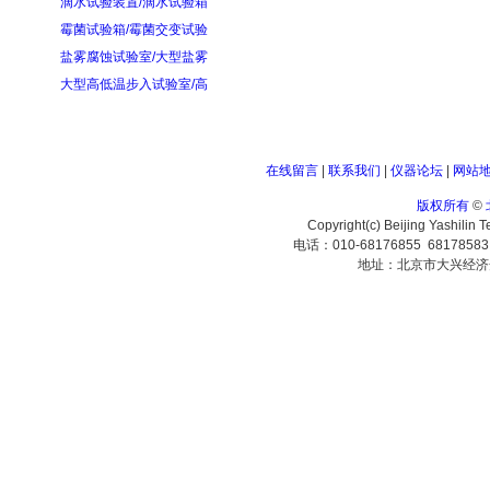
滴水试验装置/滴水试验箱
霉菌试验箱/霉菌交变试验
盐雾腐蚀试验室/大型盐雾
大型高低温步入试验室/高
在线留言
|
联系我们
|
仪器论坛
|
网站
版权所有
©
Copyright(c) Beijing Yashilin 
电话：010-68176855 6817858
地址：北京市大兴经济