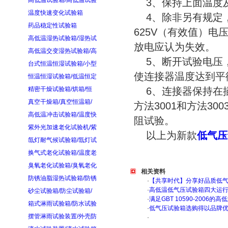
高低温试验箱/高低温试验
3、保持上面温度及
温度快速变化试验箱
4、除非另有规定，
药品稳定性试验箱
625V（有效值）电
高低温湿热试验箱/湿热试
放电应认为失效。
高低温交变湿热试验箱/高
5、断开试验电压，
台式恒温恒湿试验箱/小型
使连接器温度达到平
恒温恒湿试验箱/低温恒定
精密干燥试验箱/烘箱/恒
6、连接器保持在插合
真空干燥箱/真空恒温箱/
方法3001和方法3
高低温冲击试验箱/温度快
阻试验。
紫外光加速老化试验机/紫
以上为新款
低气压
氙灯耐气候试验箱/氙灯试
换气式老化试验箱/温度老
臭氧老化试验箱/臭氧老化
相关资料
防锈油脂湿热试验箱/防锈
·
【共享时代】分享好品质低
·
高低温低气压试验箱四大运
砂尘试验箱/防尘试验箱/
·
满足GBT 10590-200
箱式淋雨试验箱/防水试验
·
低气压试验箱选购得以品牌
摆管淋雨试验装置/外壳防
·