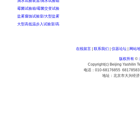
滴水试验装置/滴水试验箱
霉菌试验箱/霉菌交变试验
盐雾腐蚀试验室/大型盐雾
大型高低温步入试验室/高
在线留言
|
联系我们
|
仪器论坛
|
网站
版权所有
©
Copyright(c) Beijing Yashilin 
电话：010-68176855 6817858
地址：北京市大兴经济