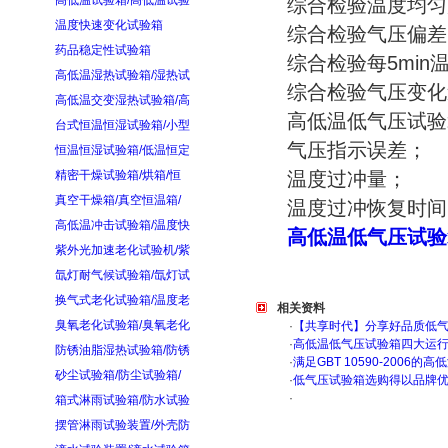
高低温试验箱/高低温试验
综合检验温度均匀
温度快速变化试验箱
综合检验气压偏差
药品稳定性试验箱
综合检验每5min
高低温湿热试验箱/湿热试
综合检验气压变化
高低温交变湿热试验箱/高
高低温低气压试验
台式恒温恒湿试验箱/小型
气压指示误差；
恒温恒湿试验箱/低温恒定
精密干燥试验箱/烘箱/恒
温度过冲量；
真空干燥箱/真空恒温箱/
温度过冲恢复时间
高低温冲击试验箱/温度快
高低温低气压试验
紫外光加速老化试验机/紫
氙灯耐气候试验箱/氙灯试
换气式老化试验箱/温度老
相关资料
臭氧老化试验箱/臭氧老化
·
【共享时代】分享好品质低
·
高低温低气压试验箱四大运
防锈油脂湿热试验箱/防锈
·
满足GBT 10590-200
砂尘试验箱/防尘试验箱/
·
低气压试验箱选购得以品牌
·
箱式淋雨试验箱/防水试验
摆管淋雨试验装置/外壳防