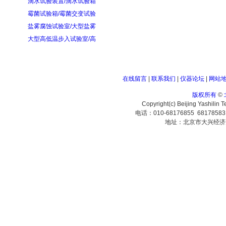
滴水试验装置/滴水试验箱
霉菌试验箱/霉菌交变试验
盐雾腐蚀试验室/大型盐雾
大型高低温步入试验室/高
在线留言
|
联系我们
|
仪器论坛
|
网站
版权所有
©
Copyright(c) Beijing Yashilin 
电话：010-68176855 6817858
地址：北京市大兴经济