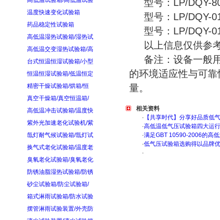
高低温试验箱/高低温试验
型号：LP/DQY-80
温度快速变化试验箱
型号：LP/DQY-01
药品稳定性试验箱
型号：LP/DQY-015
高低温湿热试验箱/湿热试
以上信息仅供参考
高低温交变湿热试验箱/高
备注：设备一般用
台式恒温恒湿试验箱/小型
的环境适应性与可靠
恒温恒湿试验箱/低温恒定
精密干燥试验箱/烘箱/恒
量。
真空干燥箱/真空恒温箱/
相关资料
高低温冲击试验箱/温度快
·
【共享时代】分享好品质低
紫外光加速老化试验机/紫
·
高低温低气压试验箱四大运
氙灯耐气候试验箱/氙灯试
·
满足GBT 10590-200
·
低气压试验箱选购得以品牌
换气式老化试验箱/温度老
·
臭氧老化试验箱/臭氧老化
防锈油脂湿热试验箱/防锈
砂尘试验箱/防尘试验箱/
箱式淋雨试验箱/防水试验
摆管淋雨试验装置/外壳防