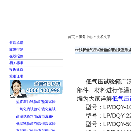
首页
走进雅士林
新闻中心
产品展示
首页 > 服务中心 > 技术文章
售后承诺
故障排除
>>浅析低气压试验箱的用途及型号
在线报修
相关标准
投诉建议
校准证书
低气压试验箱
广
部件、材料进行低温
编为大家详解
低气压
盐雾腐蚀试验箱/盐雾试验
型号：LP/DQY-10
二氧化硫试验箱/硫化氢试
型号：LP/DQY-22
高温试验箱/高温恒温箱/
型号：LP/DQY-50
低温试验箱/低温恒温试验