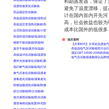
高低温试验箱/高低温试验
和副蒸发器，保证了
温度快速变化试验箱
避免了温度漂移，提
药品稳定性试验箱
计在国内首内开先河
高低温湿热试验箱/湿热试
高，社会效益也较为
高低温交变湿热试验箱/高
成本比国外的低很多
台式恒温恒湿试验箱/小型
恒温恒湿试验箱/低温恒定
相关资料
精密干燥试验箱/烘箱/恒
·
【共享时代】分享好品质低
·
高低温低气压试验箱四大运
真空干燥箱/真空恒温箱/
·
满足GBT 10590-200
高低温冲击试验箱/温度快
·
低气压试验箱选购得以品牌
紫外光加速老化试验机/紫
·
氙灯耐气候试验箱/氙灯试
换气式老化试验箱/温度老
臭氧老化试验箱/臭氧老化
防锈油脂湿热试验箱/防锈
砂尘试验箱/防尘试验箱/
箱式淋雨试验箱/防水试验
摆管淋雨试验装置/外壳防