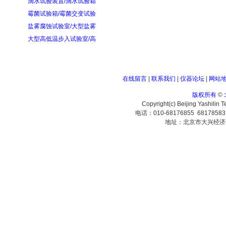
滴水试验装置/滴水试验箱
霉菌试验箱/霉菌交变试验
盐雾腐蚀试验室/大型盐雾
大型高低温步入试验室/高
在线留言
|
联系我们
|
仪器论坛
|
网站
版权所有
©
Copyright(c) Beijing Yashilin 
电话：010-68176855 6817858
地址：北京市大兴经济