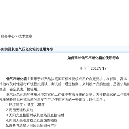
新闻中心
产品展示
成功案例
人才策略
> 服务中心 > 技术文章
>>如何延长低气压老化箱的使用寿命
如何延长低气压老化箱的使用寿命
时间：2012/2/17
低气压老化箱
主要用于对产品按照国家标准要求或用户自定要求，在低温、高温
其他相关特性进行环境模拟测试，测试后，通过检测，来判断产品的性能，是否仍然
改进、鉴定及出厂检验用。
低气压老化箱的使用环境对它的工作效率有着直接的影响。怎样提高它的工作效率
气压试验箱系列试验箱的朋友在产品使用方面的一些建议，以供参考：
1.环境温度：15度—35度
2.周围无强烈振动
3.无阳光直接照射或其他热源直接辐射
4.周围无高浓度粉尘及腐蚀性物质
5.设备与墙壁之间应欲留部分空间