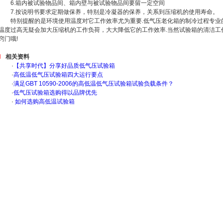
6.箱内被试验物品间、箱内壁与被试验物品间要留一定空间
7.按说明书要求定期做保养，特别是冷凝器的保养，关系到压缩机的使用寿命。
特别提醒的是环境使用温度对它工作效率尤为重要.低气压老化箱的制冷过程专业的
温度过高无疑会加大压缩机的工作负荷，大大降低它的工作效率.当然试验箱的清洁工
窍门哦!
相关资料
·
【共享时代】分享好品质低气压试验箱
·
高低温低气压试验箱四大运行要点
·
满足GBT 10590-2006的高低温低气压试验箱试验负载条件？
·
低气压试验箱选购得以品牌优先
·
如何选购高低温试验箱