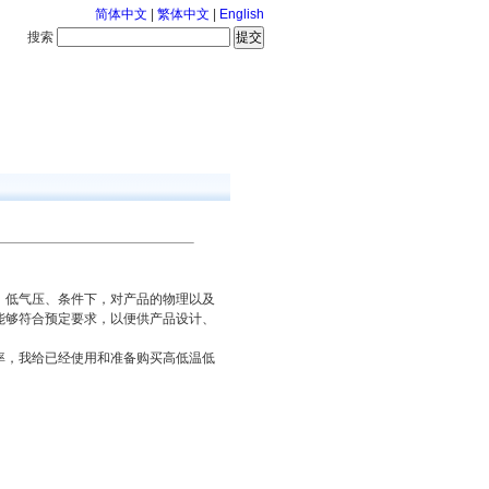
简体中文
|
繁体中文
|
English
搜索
服务中心
126-8-6 星期四
、低气压、条件下，对产品的物理以及
能够符合预定要求，以便供产品设计、
，我给已经使用和准备购买高低温低