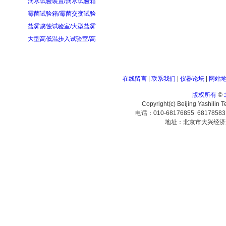
滴水试验装置/滴水试验箱
霉菌试验箱/霉菌交变试验
盐雾腐蚀试验室/大型盐雾
大型高低温步入试验室/高
在线留言
|
联系我们
|
仪器论坛
|
网站
版权所有
©
Copyright(c) Beijing Yashilin 
电话：010-68176855 6817858
地址：北京市大兴经济