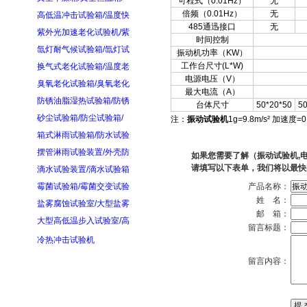
可程式（0.01Hz）
无
倍频（0.01Hz）
无
高低温冲击试验箱/温度快
485通迅接口
无
紫外光加速老化试验机/紫
时间控制
氙灯耐气候试验箱/氙灯试
振动机功率（KW）
工作台尺寸(L*W)
换气式老化试验箱/温度老
电源电压（V）
臭氧老化试验箱/臭氧老化
最
大电流（A）
防锈油脂湿热试验箱/防锈
台体尺寸
50*20*50
50
砂尘试验箱/防尘试验箱/
注
：
振动试验机
1g=9.8m/
s² 加速度=0
箱式淋雨试验箱/防水试验
摆管淋雨试验装置/外壳防
如果您需要了解（振动试验机,
请填写以下表单，我们将以最快
滴水试验装置/滴水试验箱
霉菌试验箱/霉菌交变试验
产品名称：
姓 名：
盐雾腐蚀试验室/大型盐雾
邮 箱：
大型高低温步入试验室/高
留言标题：
冷热冲击试验机
留言内容：