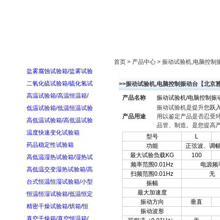
首页
走进雅士林
新闻中心
产品展示
首页 > 产品中心 > 振动试验机,电脑
盐雾腐蚀试验箱/盐雾试验
二氧化硫试验箱/硫化氢试
>>振动试验机,电脑控制振动台【北京
高温试验箱/高温恒温箱/
产品名称
振动试验机
/电脑控制振动台(C
振动试验机是提升您
跃
低温试验箱/低温恒温试验
产品用途
用
以鉴定产品是否忍受
高低温试验箱/高低温试验
品管、制造。是您提高
温度快速变化试验箱
型号
L
药品稳定性试验箱
功能
正弦波、调
最大试验负载K
G
100
高低温湿热试验箱/湿热试
频率范围0.01Hz
电源频
高低温交变湿热试验箱/高
扫频范围0.01Hz
无
台式恒温恒湿试验箱/小型
振幅
最大加速度
恒温恒湿试验箱/低温恒定
振动方向
垂直
精密干燥试验箱/烘箱/恒
振动波形
真空干燥箱/真空恒温箱/