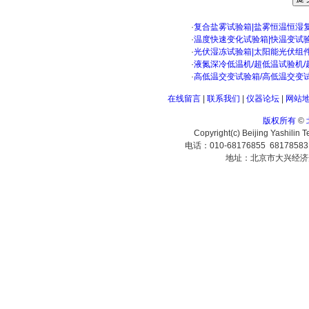
·
复合盐雾试验箱|盐雾恒温恒湿
·
温度快速变化试验箱|快温变试
·
光伏湿冻试验箱|太阳能光伏组
·
液氮深冷低温机/超低温试验机/
·
高低温交变试验箱/高低温交变
在线留言
|
联系我们
|
仪器论坛
|
网站
版权所有
©
Copyright(c) Beijing Yashilin 
电话：010-68176855 6817858
地址：北京市大兴经济