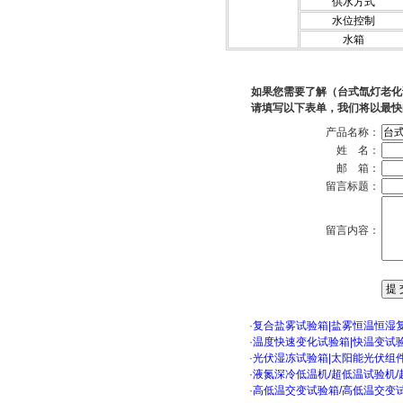
供水方式
水位控制
水箱
如果您需要了解（台式氙灯老化
请填写以下表单，我们将以最快
产品名称：
姓 名：
邮 箱：
留言标题：
留言内容：
·
复合盐雾试验箱|盐雾恒温恒湿
·
温度快速变化试验箱|快温变试
·
光伏湿冻试验箱|太阳能光伏组
·
液氮深冷低温机/超低温试验机/
·
高低温交变试验箱/高低温交变