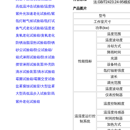
法.GB/T2423.24-9
高低温冲击试验箱/温度快
产品图片
紫外光加速老化试验机/紫
型号
氙灯耐气候试验箱/氙灯试
工作室尺寸
功率(kw)
换气式老化试验箱/温度老
温度范围
臭氧老化试验箱/臭氧老化
温度波动度
防锈油脂湿热试验箱/防锈
冷却方式
砂尘试验箱/防尘试验箱/
降雨时间
箱式淋雨试验箱/防水试验
光源
性能指标
摆管淋雨试验装置/外壳防
设备特点
氙灯辐射强度
滴水试验装置/滴水试验箱
波长
霉菌试验箱/霉菌交变试验
调光范围
盐雾腐蚀试验室/大型盐雾
温度波动度
大型高低温步入试验室/高
仪表控制器
紫外老化试验箱
温度控制精度
温湿度传感器
温湿度运行控
时间控制器
制系统
加热方式