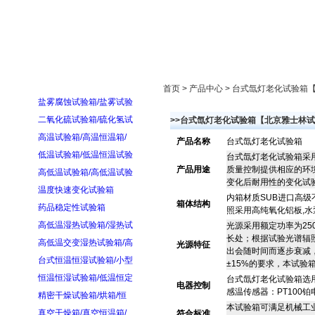
首页
走进雅士林
新闻中心
产品展示
首页 > 产品中心 > 台式氙灯老化试验
盐雾腐蚀试验箱/盐雾试验
二氧化硫试验箱/硫化氢试
>>台式氙灯老化试验箱【北京雅士林
高温试验箱/高温恒温箱/
产品名称
台式氙灯老化试验箱
低温试验箱/低温恒温试验
台式氙灯老化试验箱
采
产品用途
质量控制提供相应的
环
高低温试验箱/高低温试验
变化后耐用性的变化试
温度快速变化试验箱
内箱材质SUB进
口
高级
箱体结构
药品稳定性试验箱
照采用高纯氧化铝板,
高低温湿热试验箱/湿热试
光源采用额定功率为25
长处；根据试验光谱辐照
高低温交变湿热试验箱/高
光源特征
出会随时间而逐步衰减，为
台式恒温恒湿试验箱/小型
±15%的要求，本试验
恒温恒湿试验箱/低温恒定
台式氙灯老化试验箱选用
电器控制
感温传感器：PT100
精密干燥试验箱/烘箱/恒
本试验箱可
满
足机械工业
真空干燥箱/真空恒温箱/
符合标准