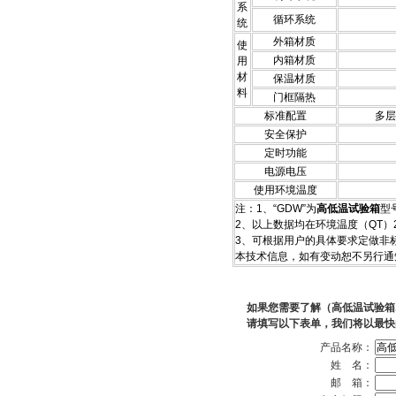
系
循环系统
统
外箱材质
使
内箱材质
用
材
保温材质
料
门框隔热
标准配置
多层
安全保护
定时功能
电源电压
使用环境温度
注：1
、“GDW”为
高低温试验箱
型
2、以上数据均在环境温度（QT）
3、可根据用户的具体要求定做非标
本技术信息，如有变动恕不另行通
如果您需要了解（高低温试验箱
请填写以下表单，我们将以最快
产品名称：
姓 名：
邮 箱：