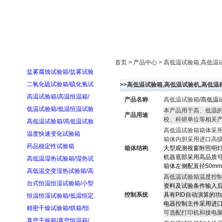
首页
走进雅士林
新闻中心
产品展示
首页 > 产品中心 > 高低温试验箱,高
盐雾腐蚀试验箱/盐雾试验
二氧化硫试验箱/硫化氢试
>>高低温试验箱,高低温试验机,高低
高温试验箱/高温恒温箱/
产品名称
高低温试验箱
/高低温试验
低温试验箱/低温恒温试验
本产品用于高、低温
产品用途
校、科研单位等相关产
高低温试验箱/高低温试验
高低温试验箱箱体采
温度快速变化试验箱
箱体内胆采用进口高
药品稳定性试验箱
箱体结构
大型观测视窗附照明
机器底部采用高品质可
高低温湿热试验箱/湿热试
箱体左侧配直径50m
高低温交变湿热试验箱/高
高低温试验箱温度控
台式恒温恒湿试验箱/小型
资料及试验条件输入
控制系统
具有PID自动演算的
恒温恒湿试验箱/低温恒定
电器控制主件采用进口
精密干燥试验箱/烘箱/恒
可选配打印机和接电
真空干燥箱/真空恒温箱/