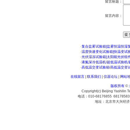
留言标题：
留言内容：
·
复合盐雾试验箱|盐雾恒温恒湿
·
温度快速变化试验箱|快温变试
·
光伏湿冻试验箱|太阳能光伏组
·
液氮深冷低温机/超低温试验机/
·
高低温交变试验箱/高低温交变
在线留言
|
联系我们
|
仪器论坛
|
网站
版权所有
©
Copyright(c) Beijing Yashilin 
电话：010-68176855 6817858
地址：北京市大兴经济