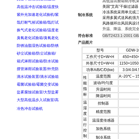
高低温试验箱制冷机
美国“艾高”干燥过滤器
高低温冲击试验箱/温度快
冷冻系统采用单元或
紫外光加速老化试验机/紫
制冷系统
采用多翼式送风机强
氙灯耐气候试验箱/氙灯试
风路循环出风回风设
升温、降温、系统完
换气式老化试验箱/温度老
符合标准
GB/T2423.1-2001 GB
臭氧老化试验箱/臭氧老化
产品图片
防锈油脂湿热试验箱/防锈
型号
GDW-1
砂尘试验箱/防尘试验箱/
工作尺寸D×W×H
450×450
箱式淋雨试验箱/防水试验
外形尺寸D×W×H
1150×1050
摆管淋雨试验装置/外壳防
功率A/B/C/D(kw)
3.0/4.0/4.
温度范围
A:-20℃～1
滴水试验装置/滴水试验箱
性
波动/均匀度
能
霉菌试验箱/霉菌交变试验
指
升温时间
盐雾腐蚀试验室/大型盐雾
标
降温时间
大型高低温步入试验室/高
温
控制器
湿
冷热冲击试验机
精度范围
度
运
温湿度传感器
行
加热系统
控
制
制冷系统